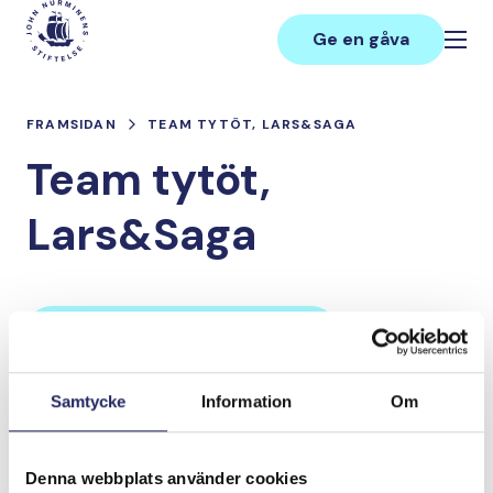
Hoppa
Main
till
Ge en gåva
innehåll
FRAMSIDAN
TEAM TYTÖT, LARS&SAGA
Team tytöt,
Lars&Saga
Lahjoita ja liity tähän tiimiin
Samtycke
Information
Om
Tiimin lahjoitukset yhteensä:
0 €
Denna webbplats använder cookies