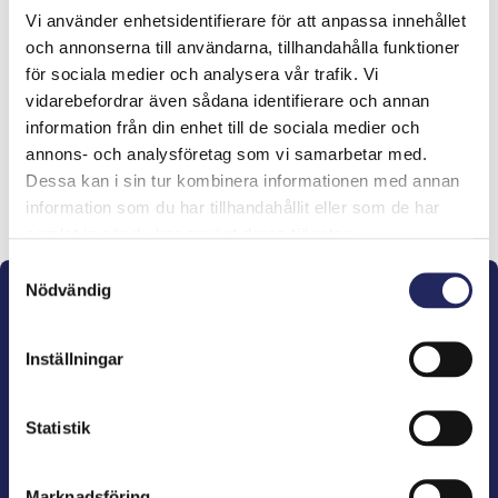
Vi använder enhetsidentifierare för att anpassa innehållet
Tiimille tehdyt
och annonserna till användarna, tillhandahålla funktioner
för sociala medier och analysera vår trafik. Vi
lahjoitukset
vidarebefordrar även sådana identifierare och annan
information från din enhet till de sociala medier och
annons- och analysföretag som vi samarbetar med.
Dessa kan i sin tur kombinera informationen med annan
Lahjoita ja liity tähän tiimiin
information som du har tillhandahållit eller som de har
samlat in när du har använt deras tjänster.
Samtyckesval
Nödvändig
Inställningar
John Nurminens Stiftelse är Östersjöns beskyddare,
Statistik
förespråkare för havets betydelse, den marina
kulturens väktare och utgivare av marin litteratur.
Marknadsföring