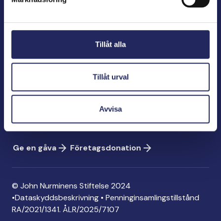
John Nurminens Stiftelse
Bölegatan 2
Tillåt alla
00240 Helsingfors
info@jnfoundation.fi
Tillåt urval
Kontaktinformation
Ge en gåva
Avvisa
Konto: FI06 1214 3000 1122 96
MobilePay: 74792
Ge en gåva
Företagsdonation
© John Nurminens Stiftelse 2024
•
Dataskyddsbeskrivning
•
Penninginsamlingstillstånd
RA/2021/1341. ÅLR/2025/7107