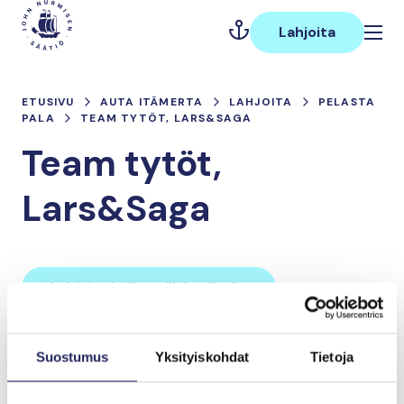
Hyppää
Päävalikko
sisältöön
Lahjoita
ETUSIVU
AUTA ITÄMERTA
LAHJOITA
PELASTA
PALA
TEAM TYTÖT, LARS&SAGA
Team tytöt,
Lars&Saga
Lahjoita ja liity tähän tiimiin
Suostumus
Yksityiskohdat
Tietoja
Tiimin lahjoitukset yhteensä:
0 €