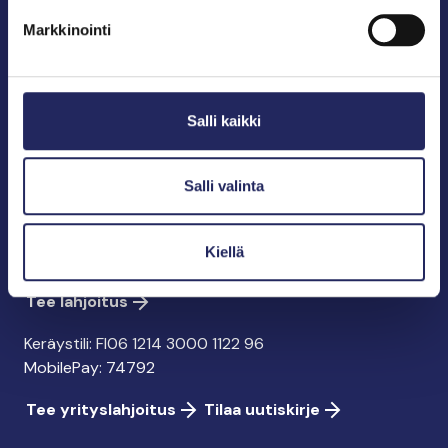
puolestapuhuja, merikulttuurin vaalija ja
Markkinointi
merikirjallisuuden kustantaja.
John Nurmisen Säätiö sr.
Salli kaikki
Pasilankatu 2
00240 Helsinki
info@jnfoundation.fi
Salli valinta
y-tunnus: 0895353-5
Kaikki yhteystiedot
Kiellä
Tee lahjoitus
Keräystili: FI06 1214 3000 1122 96
MobilePay: 74792
Tee yrityslahjoitus
Tilaa uutiskirje