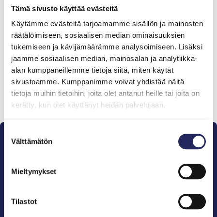
Tämä sivusto käyttää evästeitä
Käytämme evästeitä tarjoamamme sisällön ja mainosten
Tiimille tehdyt
räätälöimiseen, sosiaalisen median ominaisuuksien
lahjoitukset
tukemiseen ja kävijämäärämme analysoimiseen. Lisäksi
jaamme sosiaalisen median, mainosalan ja analytiikka-
alan kumppaneillemme tietoja siitä, miten käytät
sivustoamme. Kumppanimme voivat yhdistää näitä
tietoja muihin tietoihin, joita olet antanut heille tai joita on
Lahjoita ja liity tähän tiimiin
kerätty, kun olet käyttänyt heidän palvelujaan.
Suostumuksen
Välttämätön
valinta
Mieltymykset
Pelastamme Itämeren ja sen perinnön tuleville
sukupolville.
Tilastot
John Nurmisen Säätiö on Itämeren suojelija, meren