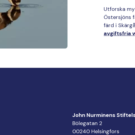
Utforska myt
Östersjöns f
färd i Skärg
avgiftsfria
John Nurminens Stiftel
Bölegatan 2
00240 Helsingfors