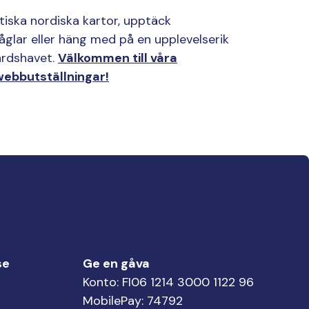
iska nordiska kartor, upptäck
åglar eller häng med på en upplevelserik
årdshavet.
Välkommen till våra
 webbutställningar!
se
Ge en gåva
Konto: FI06 1214 3000 1122 96
MobilePay: 74792