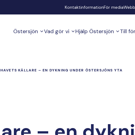
Secondary
Kontaktinformation
För media
Webb
Östersjön
Vad gör vi
Hjälp Östersjön
Till f
HAVETS KÄLLARE – EN DYKNING UNDER ÖSTERSJÖNS YTA
lare – en dykn