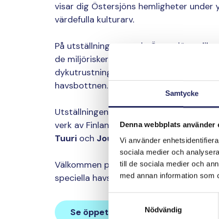
visar dig Östersjöns hemligheter under 
värdefulla kulturarv
.
På utställningen ser du Östersjöns olik
de miljörisker som människan orsakar. D
dykutrustningen har utvecklats och hur v
havsbottnen.
Samtycke
Utställningen bjuder på ett mångsidigt 
verk av Finlands mest uppskattade foto
Denna webbplats använder 
Tuuri
och
Jouni Polkko,
samt av skärgå
Vi använder enhetsidentifierar
sociala medier och analysera 
Välkommen på en upptäcktsresa som förd
till de sociala medier och a
med annan information som du 
speciella havsområden och vikten av att
Samtyckesval
Nödvändig
Se öppettider och inträdesavgift