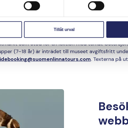
in klass till utställnin
Tillåt urval
 utmärkt som stöd för en lektion med temat Östersjön,
per (7–18 år) är inträdet till museet avgiftsfritt und
idebooking@suomenlinnatours.com
. Texterna på ut
Besö
webb