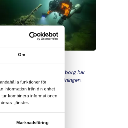
Om
: Pekka Tuuri
rvaltningsnämnden för Sveaborg har
ttat produktionen av utställningen.
andahålla funktioner för
n information från din enhet
 tur kombinera informationen
deras tjänster.
Marknadsföring