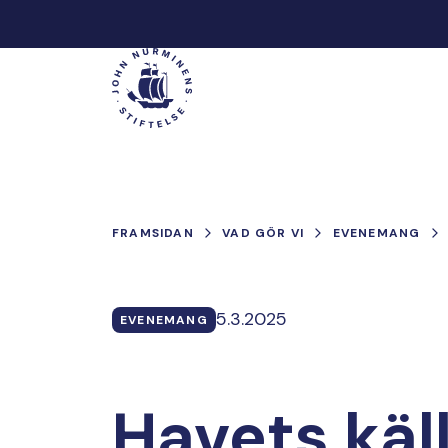
Hoppa
till
Main
innehåll
FRAMSIDAN
VAD GÖR VI
EVENEMANG
5.3.2025
EVENEMANG
Havets käl