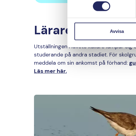
Lärare, kom med d
Avvisa
Utställningen Havets källare lämpar sig
studerande på andra stadiet. För skolgrup
meddela om sin ankomst på förhand:
gu
Läs mer här.