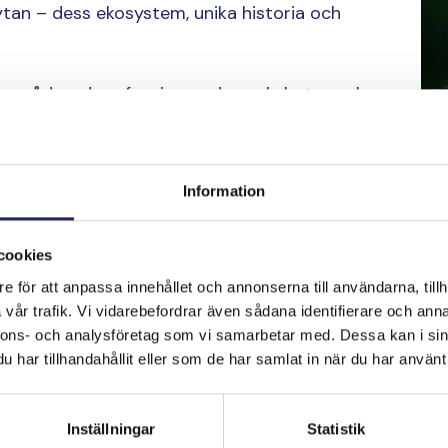
ytan – dess ekosystem, unika historia och
a områden, dess fascinerande nyckelarter och
u kommer också att lära dig hur
rakfynd avslöjar berättelser som döljer sig på
Information
Bild
informationspaket om Östersjön, där du kan se
Fö
grafer av undervattensmiljöer och vrak,
Pekka
cookies
stö
rdsfotografen
Raimo Sundelin
.
e för att anpassa innehållet och annonserna till användarna, tillh
vår trafik. Vi vidarebefordrar även sådana identifierare och anna
jupar din förståelse för ett av världens mest
nnons- och analysföretag som vi samarbetar med. Dessa kan i sin
har tillhandahållit eller som de har samlat in när du har använt 
 skydda det.
Inställningar
Statistik
 på Sveaborgsmuseets webbplats