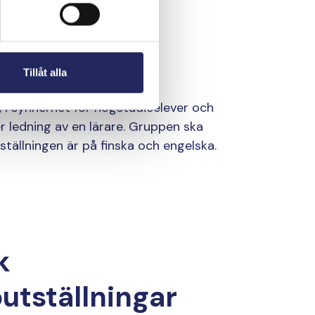
gen
Tillåt alla
 i synnerhet för högstadieelever och
er ledning av en lärare. Gruppen ska
ställningen är på finska och engelska.
k
utställningar