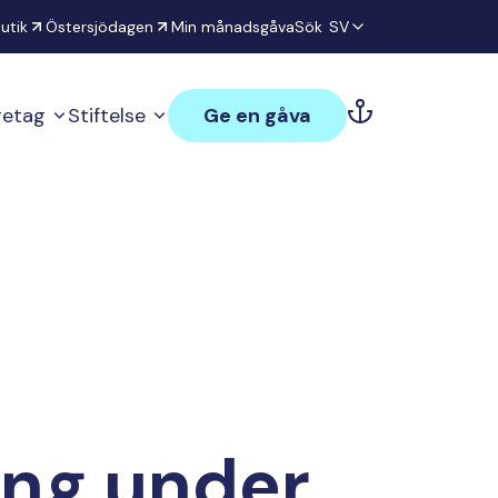
utik
Östersjödagen
Min månadsgåva
Sök
SV
öretag
Stiftelse
Ge en gåva
ing under