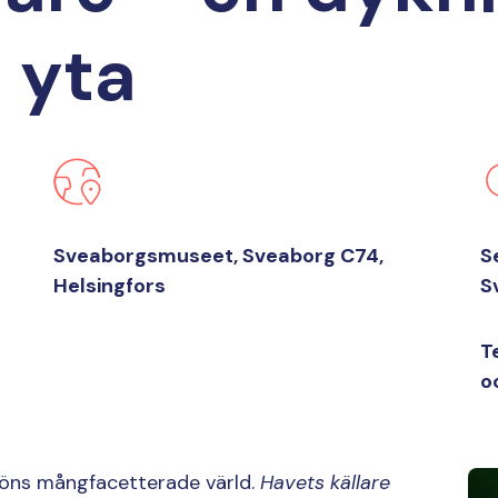
 yta
Sveaborgsmuseet, Sveaborg C74,
S
Helsingfors
S
T
o
öns mångfacetterade värld.
Havets källare