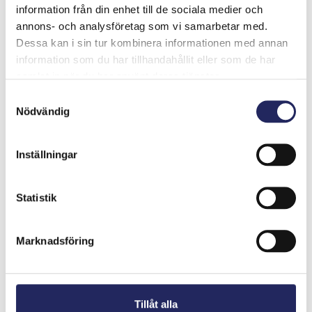
information från din enhet till de sociala medier och
naturutflykter. Utställningen, som består av Sundelins
annons- och analysföretag som vi samarbetar med.
bilder och berättar om fåglar, kan besökas virtuellt i
Dessa kan i sin tur kombinera informationen med annan
Digimuseet.
information som du har tillhandahållit eller som de har
samlat in när du har använt deras tjänster.
Besök utställningen
Samtyckesval
Nödvändig
Inställningar
Statistik
Marknadsföring
Resa till havets land
Tillåt alla