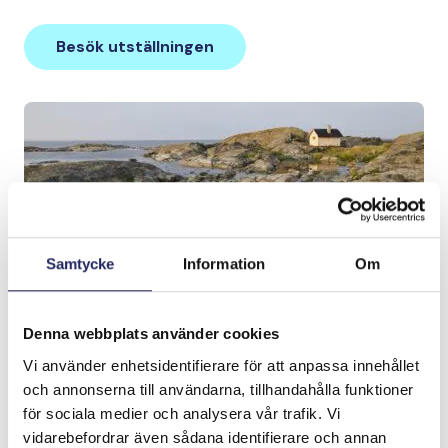
Besök utställningen
Samtycke
Information
Om
Denna webbplats använder cookies
Fåglar i Östersjön
Vi använder enhetsidentifierare för att anpassa innehållet
och annonserna till användarna, tillhandahålla funktioner
Proffsfotografen, fyrentusiasten och
för sociala medier och analysera vår trafik. Vi
naturvännen
Raimo Sundelin
har under årtionden
vidarebefordrar även sådana identifierare och annan
fotograferat skärgården på sina tusentals