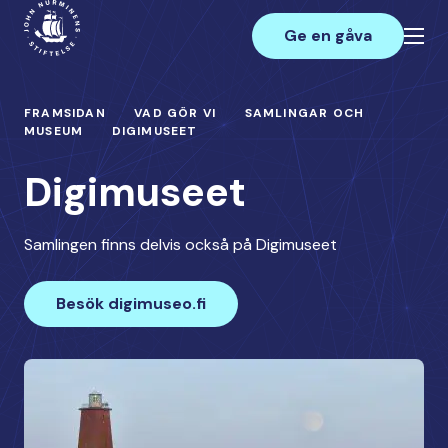
Hoppa
Main
till
Ge en gåva
innehåll
FRAMSIDAN
VAD GÖR VI
SAMLINGAR OCH
MUSEUM
DIGIMUSEET
Digimuseet
Samlingen finns delvis också på Digimuseet
Besök digimuseo.fi