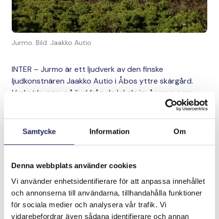
Jurmo. Bild: Jaakko Autio
INTER – Jurmo är ett ljudverk av den finske
ljudkonstnären Jaakko Autio i Åbos yttre skärgård.
Verket bygger på ljud från de lokala invånarna, som
spelades in under våren 2026. Verket fokuserar på hur
havet och skärgården lever i människorna – i deras
upplevelser, språk och vardag.
Samtycke
Information
Om
Autio arbetar platsbundet med samhällen och miljöer. I
Jurmo börjar arbetet med att lyssna: hur havet,
Denna webbplats använder cookies
vinden och gemenskapen hörs i människorna – i deras
Vi använder enhetsidentifierare för att anpassa innehållet
tal, rytm och sätt att vara. Utgångspunkten för verket
och annonserna till användarna, tillhandahålla funktioner
är enkel: Gemenskapen på Jurmo samlas och deras
för sociala medier och analysera vår trafik. Vi
röster spelas in. Dessa röster återförs till ön som ett
vidarebefordrar även sådana identifierare och annan