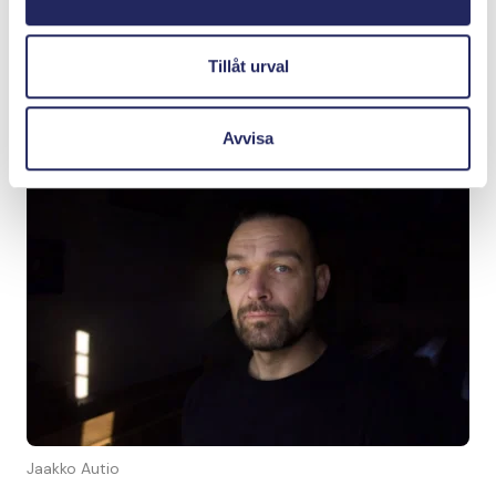
blir det uppenbart: platsen i sig själv klingar redan.”
Tillåt urval
Ytterligare information om konstnären:
jaakkoautio.com
Avvisa
Jaakko Autio