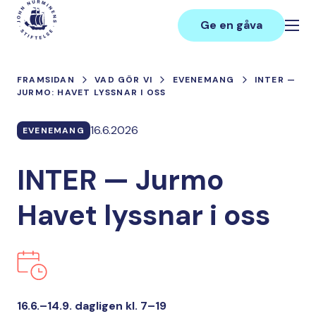
Hoppa
Main
till
Ge en gåva
innehåll
FRAMSIDAN
VAD GÖR VI
EVENEMANG
INTER —
JURMO: HAVET LYSSNAR I OSS
16.6.2026
EVENEMANG
INTER — Jurmo
Havet lyssnar i oss
16.6.–14.9. dagligen kl. 7–19