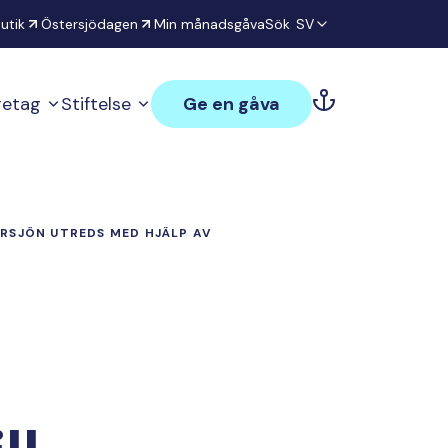
utik
Östersjödagen
Min månadsgåva
Sök
SV
öretag
Stiftelse
Ge en gåva
RSJÖN UTREDS MED HJÄLP AV