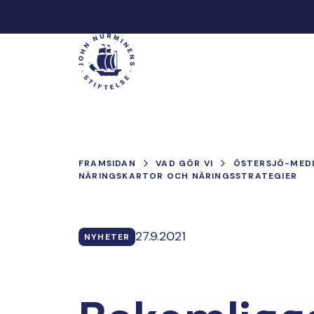
Hoppa
till
Main
innehåll
FRAMSIDAN
VAD GÖR VI
ÖSTERSJÖ-MED
NÄRINGSKARTOR OCH NÄRINGSSTRATEGIER
27.9.2021
NYHETER