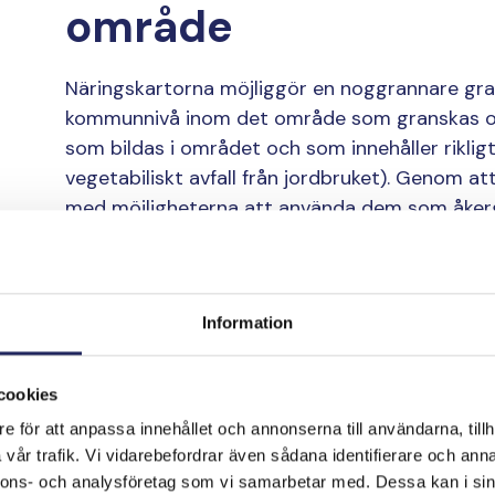
område
Näringskartorna möjliggör en noggrannare gra
kommunnivå inom det område som granskas oc
som bildas i området och som innehåller rikli
vegetabiliskt avfall från jordbruket). Genom 
med möjligheterna att använda dem som åker
område uppstår ett överskott eller underskott 
näringsämnen eller biomassor som innehåller 
med näringsunderskott.
Information
De näringskartor som produceras inom
Sustai
av dem som är intresserade av användning av 
cookies
områden.
e för att anpassa innehållet och annonserna till användarna, tillh
vår trafik. Vi vidarebefordrar även sådana identifierare och anna
nnons- och analysföretag som vi samarbetar med. Dessa kan i sin