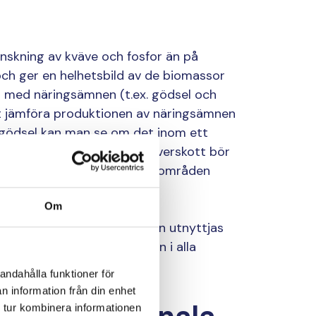
nskning av kväve och fosfor än på
h ger en helhetsbild av de biomassor
gt med näringsämnen (t.ex. gödsel och
att jämföra produktionen av näringsämnen
gödsel kan man se om det inom ett
av kväve eller fosfor. Vid överskott bör
näringsämnen överföras till områden
Om
nable Biogas-projektet
kan utnyttjas
biomassa och näringsämnen i alla
andahålla funktioner för
n information från din enhet
 tur kombinera informationen