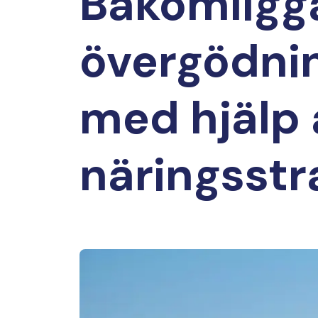
Bakomligga
övergödnin
med hjälp 
näringsstr