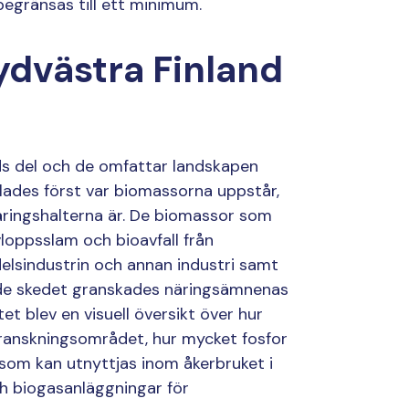
egränsas till ett minimum.
ydvästra Finland
nds del och de omfattar landskapen
tlades först var biomassorna uppstår,
äringshalterna är. De biomassor som
loppsslam och bioavfall från
delsindustrin och annan industri samt
ljande skedet granskades näringsämnenas
t blev en visuell översikt över hur
granskningsområdet, hur mycket fosfor
 som kan utnyttjas inom åkerbruket i
h biogasanläggningar för