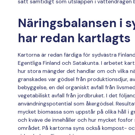
sätt samtidigt som utsläppen i vattendragen b
Näringsbalansen i s
har redan kartlagts
Kartorna är redan färdiga för sydvästra Finla
Egentliga Finland och Satakunta. I arbetet kar
hur stora mängder det handlar om och vilka n
granskades var gödsel från produktionsdjur, av
bebyggelse, en del organiskt avfall från livsme
vegetabiliskt avfall från jordbruket. I det fö
användningspotential som åkergödsel. Resultate
mycket biomassa som uppstår på olika håll i 
och kväve de innehåller och hur mycket fosfor
området. På kartorna syns också kompost- oc