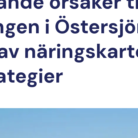
nde orsaker ti
gen i Östersjö
av näringskart
ategier