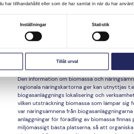
I fortsättningen uta
har tillhandahållit eller som de har samlat in när du har använt 
planer för hantering
Inställningar
Statistik
näringsämnen
Näringskartorna fungerar som verktyg när proj
hantering av näringsämnen i samarbete med ol
Tillåt urval
Finland, på Åland och i Zemgale i Lettland.
Den information om biomassa och näringsämn
regionala näringskartorna ger kan utnyttjas t.e
biogasanläggnings lokalisering och verksamhet.
vilken utsträckning biomassa som lämpar sig 
var näringsämnena från biogasanläggningarna be
anläggningar för förädling av biomassa finnas
miljömässigt bästa platserna, så att organisk