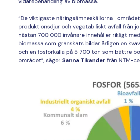
vidarebehandling av biomassa.
”De viktigaste näringsämneskällorna i området 
produktionsdjur och vegetabiliskt avfall från 
nästan 700 000 invånare innehåller rikligt m
biomassa som granskats bildar årligen en kvä
och en fosforkälla på 5 700 ton som bättre bo
området”, säger
Sanna Tikander
från NTM-cent