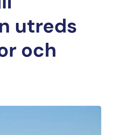
ll
n utreds
or och