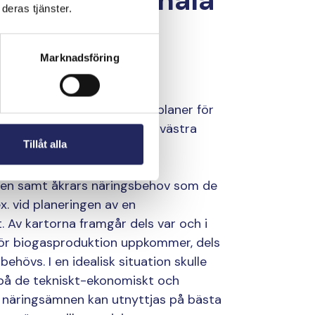
rbetas regionala
deras tjänster.
 av
Marknadsföring
ektets experter utarbetar planer för
ika intressentgrupper i sydvästra
Tillåt alla
en samt åkrars näringsbehov som de
x. vid planeringen av en
 Av kartorna framgår dels var och i
för biogasproduktion uppkommer, dels
hövs. I en idealisk situation skulle
 på de tekniskt-ekonomiskt och
a näringsämnen kan utnyttjas på bästa