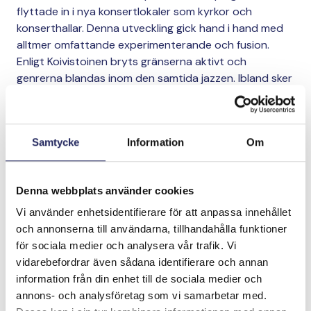
flyttade in i nya konsertlokaler som kyrkor och
konserthallar. Denna utveckling gick hand i hand med
alltmer omfattande experimenterande och fusion.
Enligt Koivistoinen bryts gränserna aktivt och
genrerna blandas inom den samtida jazzen. Ibland sker
detta på ett sätt som väcker debatt även inom
genren själv om huruvida man överhuvudtaget
fortfarande kan kalla det jazz.
Samtycke
Information
Om
”Men det är en bra sak. Det är då utvecklingen sker”,
konstaterar han.
Denna webbplats använder cookies
Vi använder enhetsidentifierare för att anpassa innehållet
och annonserna till användarna, tillhandahålla funktioner
för sociala medier och analysera vår trafik. Vi
vidarebefordrar även sådana identifierare och annan
information från din enhet till de sociala medier och
annons- och analysföretag som vi samarbetar med.