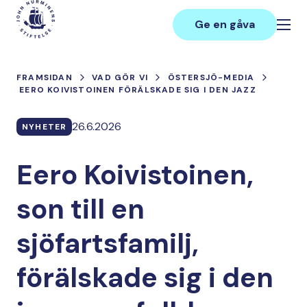
Hoppa
Main
till
Ge en gåva
innehåll
FRAMSIDAN
VAD GÖR VI
ÖSTERSJÖ-MEDIA
EERO KOIVISTOINEN FÖRÄLSKADE SIG I DEN JAZZ
26.6.2026
NYHETER
Eero Koivistoinen,
son till en
sjöfartsfamilj,
förälskade sig i den