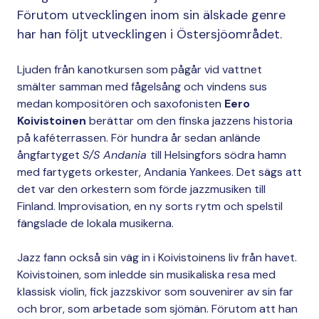
Förutom utvecklingen inom sin älskade genre
har han följt utvecklingen i Östersjöområdet.
Ljuden från kanotkursen som pågår vid vattnet
smälter samman med fågelsång och vindens sus
medan kompositören och saxofonisten
Eero
Koivistoinen
berättar om den finska jazzens historia
på kaféterrassen. För hundra år sedan anlände
ångfartyget
S/S Andania
till Helsingfors södra hamn
med fartygets orkester, Andania Yankees. Det sägs att
det var den orkestern som förde jazzmusiken till
Finland. Improvisation, en ny sorts rytm och spelstil
fängslade de lokala musikerna.
Jazz fann också sin väg in i Koivistoinens liv från havet.
Koivistoinen, som inledde sin musikaliska resa med
klassisk violin, fick jazzskivor som souvenirer av sin far
och bror, som arbetade som sjömän. Förutom att han