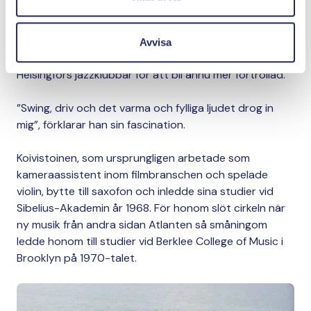
1960-talen brukade Koivistoinen gå utanför
sjömansbarerna för att lyssna på den nya och unika
musiken som spelades av lokala band. Den unge
Avvisa
musikern, som var törstig efter mer, reste till
Helsingfors jazzklubbar för att bli ännu mer förtrollad.
”Swing, driv och det varma och fylliga ljudet drog in
mig”, förklarar han sin fascination.
Koivistoinen, som ursprungligen arbetade som
kameraassistent inom filmbranschen och spelade
violin, bytte till saxofon och inledde sina studier vid
Sibelius-Akademin år 1968. För honom slöt cirkeln när
ny musik från andra sidan Atlanten så småningom
ledde honom till studier vid Berklee College of Music i
Brooklyn på 1970-talet.