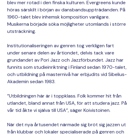
blev mer rotad i den finska kulturen. Evergreens kunde
höras särskilt i början av dansbandsuppträdanden. På
1960-talet blev inhemsk komposition vanligare.
Musikerna började söka möjligheter utomlands i större
utsträckning.
Institutionaliseringen av genren tog verkligen fart
under senare delen av årtiondet, delvis tack vare
grundandet av Pori Jazz och Jazzförbundet. Jazz har
funnits som studieinriktning i Finland sedan 1970-talet,
och utbildning på masternivå har erbjudits vid Sibelius-
Akademin sedan 1983.
”Utbildningen här är i toppklass. Folk kommer hit från
utlandet, bland annat från USA, för att studera jazz. På
vår tid åkte vi själva till USA”, säger Koivistoinen.
När det nya årtusendet närmade sig bröt sig jazzen ut
från klubbar och lokaler specialiserade på genren och