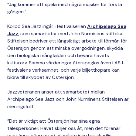
”Jag kommer att spela med några musiker för första
gången.”
Korpo Sea Jazz ingår i festivalserien
Archipelago Sea
Jazz
, som samarbetar med John Nurminens stiftelse.
Stiftelsen bedriver ett långsiktigt arbete till förmån för
Östersjön genom att minska övergödningen, skydda
den biologiska mångfalden och bevara havets
kulturarv. Samma värderingar återspeglas även i ASJ-
festivalens verksamhet, och varje biljettköpare kan
bidra till skyddet av Östersjön.
Jazzveteranen anser att samarbetet mellan
Archipelago Sea Jazz och John Nurminens Stiftelsen är
meningsfullt.
”Det är viktigt att Östersjön har sina egna
talespersoner. Havet skiljer oss åt, men det förenar
oss i ännu högre grad. Vi måste inse hur skadlig