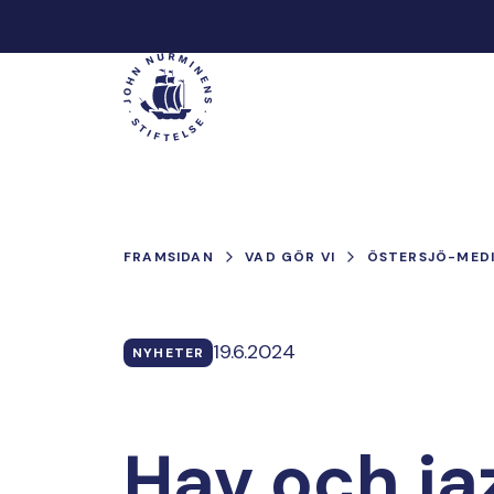
Hoppa
till
Main
innehåll
FRAMSIDAN
VAD GÖR VI
ÖSTERSJÖ-MED
19.6.2024
NYHETER
Hav och jaz