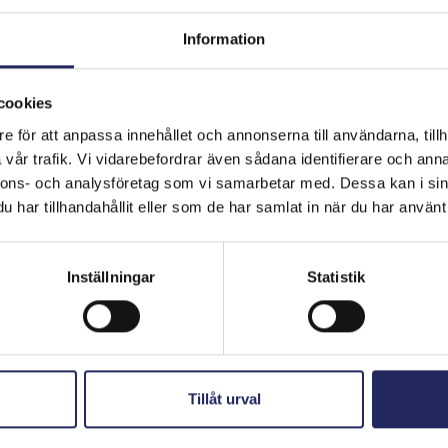
Archipelago Sea Jazz-festivalserien och J
Information
kärleken till havet och oro för dess välmå
samarbete och exempel på både små och 
jazzfestivaler diskuterar John Nurminens St
cookies
främjar välmående inom konst, mat och som
e för att anpassa innehållet och annonserna till användarna, tillh
vår trafik. Vi vidarebefordrar även sådana identifierare och anna
nnons- och analysföretag som vi samarbetar med. Dessa kan i sin
Turku Sea Jazz startar med ett gratis evenem
har tillhandahållit eller som de har samlat in när du har använt 
Terrass vid Aura å onsdagen den 31 juli kl 18 
Kvällen inleds med
Josu Mämmi
&
Ukko Heino
av Åbos funk-kvartett
Puños
.
Inställningar
Statistik
Under pausen kl. 19 hålls diskussionen
Gott väl
diskuterar (på finska) havets välmåendeeffekt
yrkeshögskola,
Janne Juvonen
, VD för VoiVel
Tillåt urval
Fredriksson
, verksamhetsledare för Jazz City T
samtalet som leds av John Nurminens Stiftel