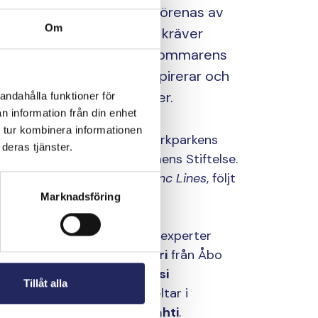
ohn Nurminens Stiftelse förenas av
Om
ende. Att rädda Östersjön kräver
stora gärningar. Under sommarens
iftelse hur Östersjön inspirerar och
marens fritidsaktiviteter.
andahålla funktioner för
n information från din enhet
 tur kombinera informationen
ang utan åldersgräns vid Kyrkparkens
deras tjänster.
i samarbete med John Nurminens Stiftelse.
nens
skivsläppskonsert
Blanc Lines
, följt
Marknadsföring
mående och långa linor
där experter
er. Doktorand
Susanna Saari
från Åbo
jet restaurangkedja, och
Jussi
Tillåt alla
urku rf och jazzmusiker, deltar i
ses producent
Maija Soljanlahti
.