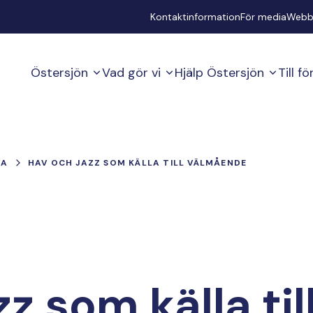
Secondary
Kontaktinformation
För media
Webb
Östersjön
Vad gör vi
Hjälp Östersjön
Till f
IA
HAV OCH JAZZ SOM KÄLLA TILL VÄLMÅENDE
z som källa til