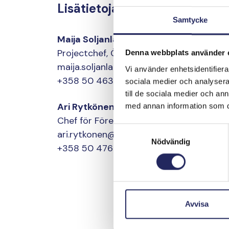
Lisätietoja
Samtycke
Maija Soljanlahti
Projectchef, Östersjödagen
Denna webbplats använder 
maija.soljanlahti@jnfoundation.fi
Vi använder enhetsidentifierar
+358 50 463 9305
sociala medier och analysera 
till de sociala medier och a
Ari Rytkönen
med annan information som du 
Chef för Företagsinsamlare
Samtyckesval
ari.rytkonen@jnfoundation.fi
Nödvändig
+358 50 476 8321
Avvisa