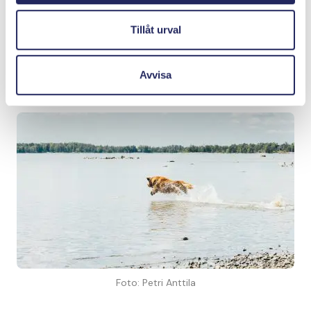
kräkning eller sköljning med rent vatten.
Tillåt urval
Om djuret har simmat i vatten med blågröna alger är
det en bra idé att tvätta det med rent vatten
Avvisa
omedelbart efter simturen.
Foto: Petri Anttila