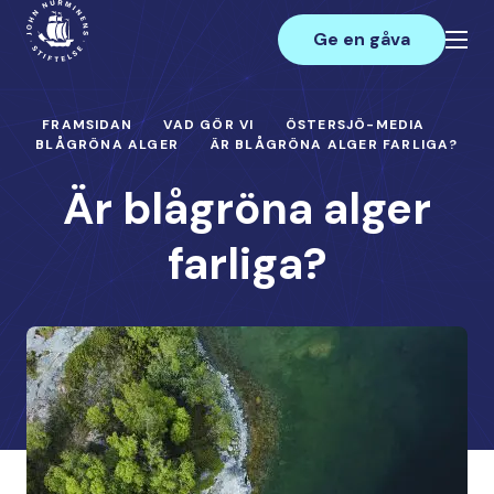
Hoppa
Main
till
Ge en gåva
innehåll
FRAMSIDAN
VAD GÖR VI
ÖSTERSJÖ-MEDIA
BLÅGRÖNA ALGER
ÄR BLÅGRÖNA ALGER FARLIGA?
Är blågröna alger
farliga?