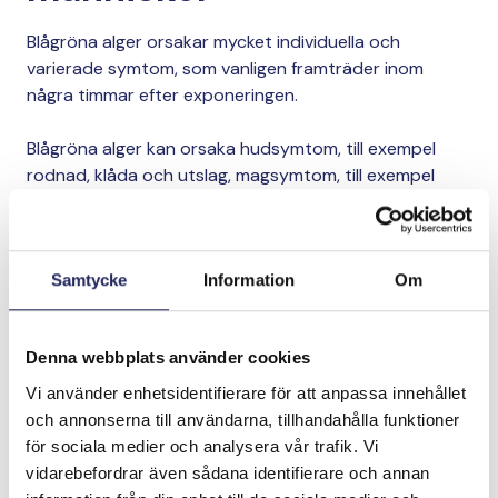
Blågröna alger orsakar mycket individuella och
varierade symtom, som vanligen framträder inom
några timmar efter exponeringen.
Blågröna alger kan orsaka hudsymtom, till exempel
rodnad, klåda och utslag, magsymtom, till exempel
illamående, magont, kräkningar och diarré samt
rinnande näsa, ögonirritation, huvudvärk och feber. Om
symtomen är svåra eller inte avtar, ska du söka
läkarvård. Symtom kan också uppkomma efter simning
Samtycke
Information
Om
i vatten som innehåller blågröna alger.
Symtom som blågröna
Denna webbplats använder cookies
Vi använder enhetsidentifierare för att anpassa innehållet
alger orsakar hos hundar
och annonserna till användarna, tillhandahålla funktioner
för sociala medier och analysera vår trafik. Vi
och andra sällskapsdjur
vidarebefordrar även sådana identifierare och annan