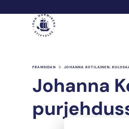
Hoppa
till
Main
innehåll
FRAMSIDAN
JOHANNA KOTILAINEN, KULOSA
Johanna Ko
purjehdus