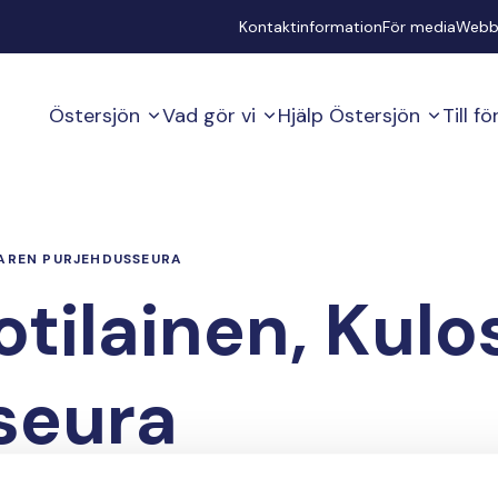
Secondary
Kontaktinformation
För media
Webb
Östersjön
Vad gör vi
Hjälp Östersjön
Till f
AREN PURJEHDUSSEURA
tilainen, Kulo
seura