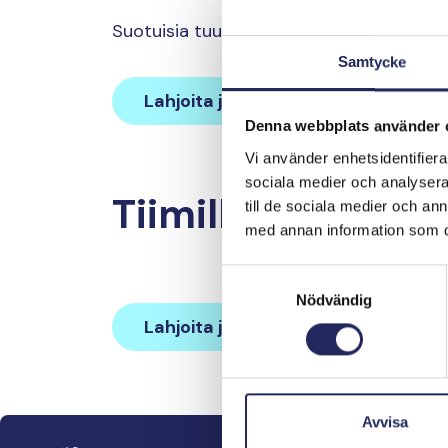
Suotuisia tuulia tuleville purjehduksillenne 
Samtycke
Lahjoita ja liity tähän tiimiin
Denna webbplats använder 
Vi använder enhetsidentifierar
sociala medier och analysera 
Tiimille tehdyt la
till de sociala medier och a
med annan information som du 
Samtyckesval
Nödvändig
Lahjoita ja liity tähän tiimiin
Avvisa