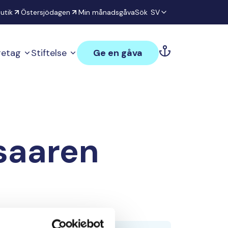
utik
Östersjödagen
Min månadsgåva
Sök
SV
öretag
Stiftelse
Ge en gåva
saaren