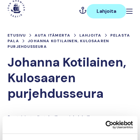
Hyppää
Päävalikko
sisältöön
Lahjoita
ETUSIVU
AUTA ITÄMERTA
LAHJOITA
PELASTA
PALA
JOHANNA KOTILAINEN, KULOSAAREN
PURJEHDUSSEURA
Johanna Kotilainen,
Kulosaaren
purjehdusseura
Suotuisia tuulia tuleville purjehduksillenne ....
Lahjoita ja liity tähän tiimiin