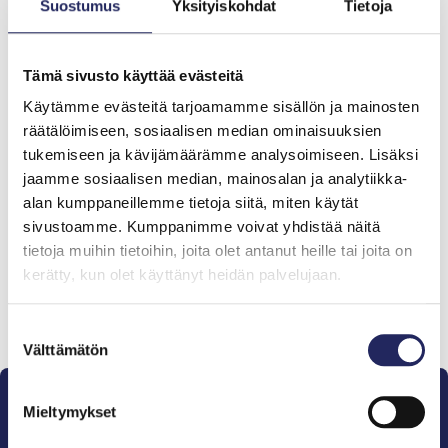
Suostumus
Yksityiskohdat
Tietoja
Tiimin lahjoitukset yhteensä:
Tämä sivusto käyttää evästeitä
0 €
Käytämme evästeitä tarjoamamme sisällön ja mainosten
räätälöimiseen, sosiaalisen median ominaisuuksien
tukemiseen ja kävijämäärämme analysoimiseen. Lisäksi
Tiimille tehdyt
jaamme sosiaalisen median, mainosalan ja analytiikka-
alan kumppaneillemme tietoja siitä, miten käytät
lahjoitukset
sivustoamme. Kumppanimme voivat yhdistää näitä
tietoja muihin tietoihin, joita olet antanut heille tai joita on
kerätty, kun olet käyttänyt heidän palvelujaan.
Lahjoita ja liity tähän tiimiin
Suostumuksen
Välttämätön
valinta
Mieltymykset