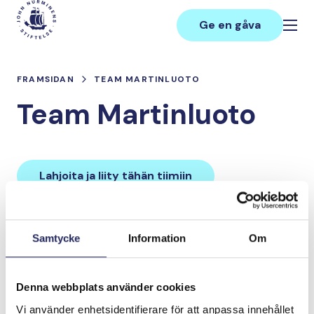
Hoppa
Main
till
Ge en gåva
innehåll
FRAMSIDAN
TEAM MARTINLUOTO
Team Martinluoto
Lahjoita ja liity tähän tiimiin
Tiimin lahjoitukset yhteensä:
Samtycke
Information
Om
0 €
Denna webbplats använder cookies
Tiimille tehdyt
Vi använder enhetsidentifierare för att anpassa innehållet