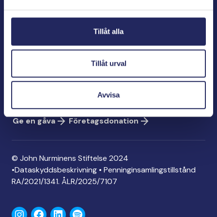
Bölegatan 2
00240 Helsingfors
Tillåt alla
info@jnfoundation.fi
Kontaktinformation
Tillåt urval
Ge en gåva
Konto: FI06 1214 3000 1122 96
Avvisa
MobilePay: 74792
Ge en gåva
Företagsdonation
© John Nurminens Stiftelse 2024
•
Dataskyddsbeskrivning
•
Penninginsamlingstillstånd
RA/2021/1341. ÅLR/2025/7107