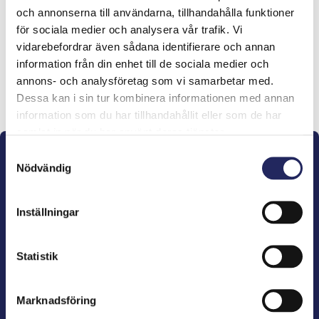
och annonserna till användarna, tillhandahålla funktioner
lahjoitukset
för sociala medier och analysera vår trafik. Vi
vidarebefordrar även sådana identifierare och annan
information från din enhet till de sociala medier och
annons- och analysföretag som vi samarbetar med.
Lahjoita ja liity tähän tiimiin
Dessa kan i sin tur kombinera informationen med annan
information som du har tillhandahållit eller som de har
samlat in när du har använt deras tjänster.
Samtyckesval
Nödvändig
Inställningar
John Nurminens Stiftelse är Östersjöns beskyddare,
förespråkare för havets betydelse, den marina
Statistik
kulturens väktare och utgivare av marin litteratur.
Marknadsföring
John Nurminens Stiftelse