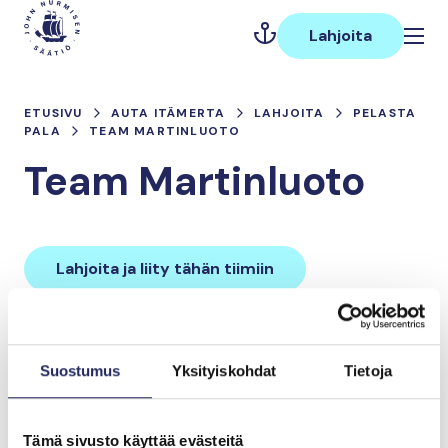
Hyppää
Päävalikko
sisältöön
Lahjoita
ETUSIVU
AUTA ITÄMERTA
LAHJOITA
PELASTA
PALA
TEAM MARTINLUOTO
Team Martinluoto
Lahjoita ja liity tähän tiimiin
Tiimin lahjoitukset yhteensä:
Suostumus
Yksityiskohdat
Tietoja
0 €
Tämä sivusto käyttää evästeitä