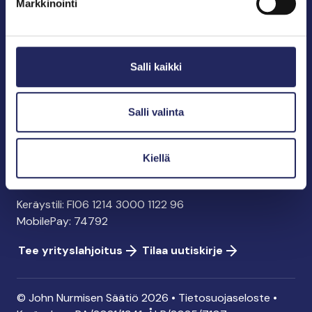
Markkinointi
John Nurmisen Säätiö sr.
Pasilankatu 2
Salli kaikki
00240 Helsinki
info@jnfoundation.fi
y-tunnus: 0895353-5
Salli valinta
Kaikki yhteystiedot
Kiellä
Tee lahjoitus
Keräystili: FI06 1214 3000 1122 96
MobilePay: 74792
Tee yrityslahjoitus
Tilaa uutiskirje
© John Nurmisen Säätiö 2026 •
Tietosuojaseloste
•