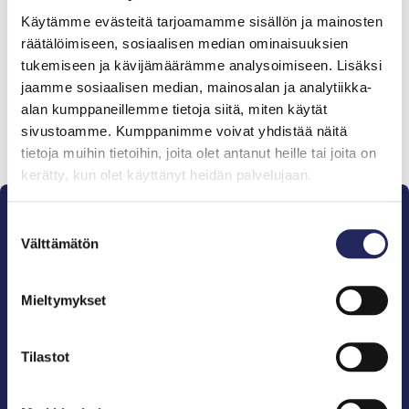
Tiimille tehdyt
Käytämme evästeitä tarjoamamme sisällön ja mainosten
lahjoitukset
räätälöimiseen, sosiaalisen median ominaisuuksien
tukemiseen ja kävijämäärämme analysoimiseen. Lisäksi
jaamme sosiaalisen median, mainosalan ja analytiikka-
alan kumppaneillemme tietoja siitä, miten käytät
sivustoamme. Kumppanimme voivat yhdistää näitä
Lahjoita ja liity tähän tiimiin
tietoja muihin tietoihin, joita olet antanut heille tai joita on
kerätty, kun olet käyttänyt heidän palvelujaan.
Suostumuksen
Välttämätön
valinta
Mieltymykset
Pelastamme Itämeren ja sen perinnön tuleville
sukupolville.
John Nurmisen Säätiö on Itämeren suojelija, meren
Tilastot
puolestapuhuja, merikulttuurin vaalija ja
merikirjallisuuden kustantaja.