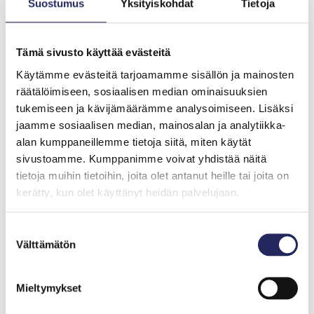
Suostumus
Yksityiskohdat
Tietoja
Tämä sivusto käyttää evästeitä
Käytämme evästeitä tarjoamamme sisällön ja mainosten
räätälöimiseen, sosiaalisen median ominaisuuksien
tukemiseen ja kävijämäärämme analysoimiseen. Lisäksi
jaamme sosiaalisen median, mainosalan ja analytiikka-
alan kumppaneillemme tietoja siitä, miten käytät
sivustoamme. Kumppanimme voivat yhdistää näitä
tietoja muihin tietoihin, joita olet antanut heille tai joita on
kerätty, kun olet käyttänyt heidän palvelujaan.
Suostumuksen
Välttämätön
valinta
Mieltymykset