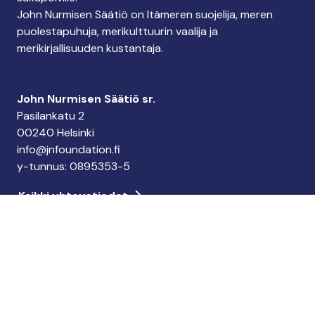
John Nurmisen Säätiö on Itämeren suojelija, meren
puolestapuhuja, merikulttuurin vaalija ja
merikirjallisuuden kustantaja.
John Nurmisen Säätiö sr.
Pasilankatu 2
00240 Helsinki
info@jnfoundation.fi
y-tunnus: 0895353-5
Kaikki yhteystiedot
Tee lahjoitus
Keräystili: FI06 1214 3000 1122 96
MobilePay: 74792
Tee yrityslahjoitus
Tilaa uutiskirje