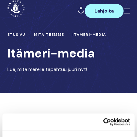
Hyppää
Päävalikko
sisältöön
Lahjoita
ETUSIVU
MITÄ TEEMME
ITÄMERI-MEDIA
Itämeri-media
Lue, mitä merelle tapahtuu juuri nyt!