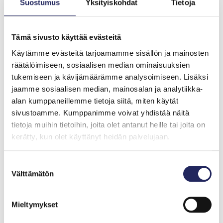
Suostumus
Yksityiskohdat
Tietoja
Tämä sivusto käyttää evästeitä
Käytämme evästeitä tarjoamamme sisällön ja mainosten
räätälöimiseen, sosiaalisen median ominaisuuksien
tukemiseen ja kävijämäärämme analysoimiseen. Lisäksi
jaamme sosiaalisen median, mainosalan ja analytiikka-
alan kumppaneillemme tietoja siitä, miten käytät
sivustoamme. Kumppanimme voivat yhdistää näitä
tietoja muihin tietoihin, joita olet antanut heille tai joita on
kerätty, kun olet käyttänyt heidän palvelujaan.
Suostumuksen
Välttämätön
valinta
Mieltymykset