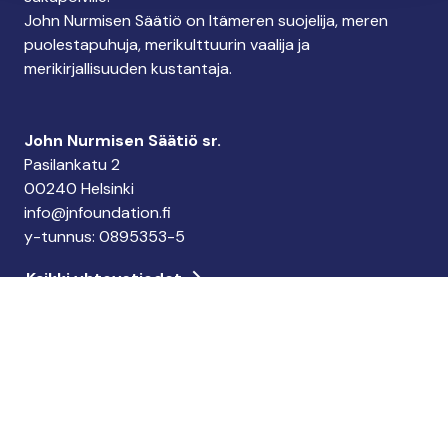
John Nurmisen Säätiö on Itämeren suojelija, meren
puolestapuhuja, merikulttuurin vaalija ja
merikirjallisuuden kustantaja.
John Nurmisen Säätiö sr.
Pasilankatu 2
00240 Helsinki
info@jnfoundation.fi
y-tunnus: 0895353-5
Kaikki yhteystiedot
Tee lahjoitus
Keräystili: FI06 1214 3000 1122 96
MobilePay: 74792
Tee yrityslahjoitus
Tilaa uutiskirje