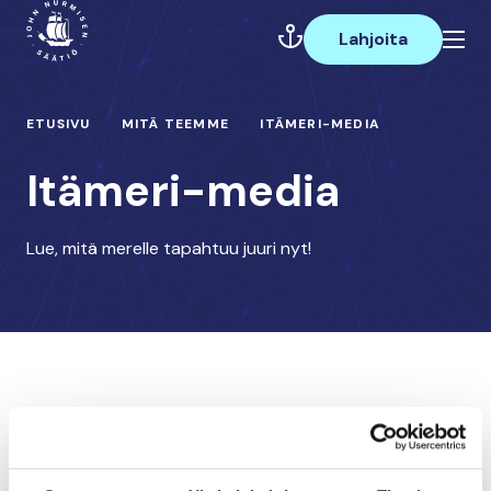
Hyppää
Päävalikko
sisältöön
Lahjoita
ETUSIVU
MITÄ TEEMME
ITÄMERI-MEDIA
Itämeri-media
Lue, mitä merelle tapahtuu juuri nyt!