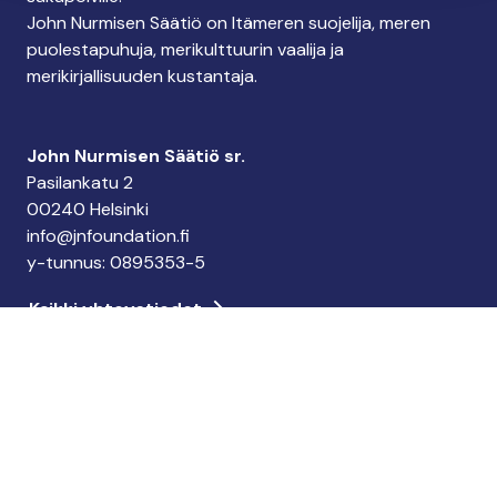
John Nurmisen Säätiö on Itämeren suojelija, meren
puolestapuhuja, merikulttuurin vaalija ja
merikirjallisuuden kustantaja.
John Nurmisen Säätiö sr.
Pasilankatu 2
00240 Helsinki
info@jnfoundation.fi
y-tunnus: 0895353-5
Kaikki yhteystiedot
Tee lahjoitus
Keräystili: FI06 1214 3000 1122 96
MobilePay: 74792
Tee yrityslahjoitus
Tilaa uutiskirje