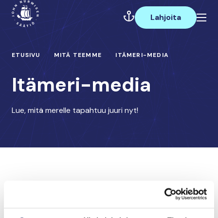
Hyppää
Päävalikko
sisältöön
Lahjoita
ETUSIVU
MITÄ TEEMME
ITÄMERI-MEDIA
Itämeri-media
Lue, mitä merelle tapahtuu juuri nyt!