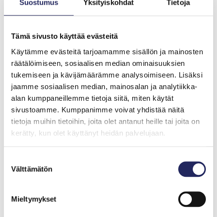
Suostumus
Yksityiskohdat
Tietoja
Tämä sivusto käyttää evästeitä
Käytämme evästeitä tarjoamamme sisällön ja mainosten
räätälöimiseen, sosiaalisen median ominaisuuksien
tukemiseen ja kävijämäärämme analysoimiseen. Lisäksi
jaamme sosiaalisen median, mainosalan ja analytiikka-
alan kumppaneillemme tietoja siitä, miten käytät
sivustoamme. Kumppanimme voivat yhdistää näitä
tietoja muihin tietoihin, joita olet antanut heille tai joita on
kerätty, kun olet käyttänyt heidän palvelujaan.
Suostumuksen
Välttämätön
valinta
Mieltymykset