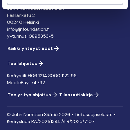
John Nurmisen Säätiö sr.
Pasilankatu 2
00240 Helsinki
info@jnfoundation.fi
y-tunnus: 0895353-5
Kaikki yhteystiedot
Tee lahjoitus
Keräystili: FI06 1214 3000 1122 96
MobilePay: 74792
Tee yrityslahjoitus
Tilaa uutiskirje
© John Nurmisen Säätiö 2026 •
Tietosuojaseloste
•
Keräyslupa
RA/2021/1341. ÅLR/2025/7107