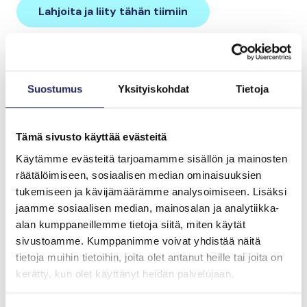
Lahjoita ja liity tähän tiimiin
Tiimin lahjoitukset yhteensä:
0 €
Suostumus
Yksityiskohdat
Tietoja
Tämä sivusto käyttää evästeitä
Käytämme evästeitä tarjoamamme sisällön ja mainosten
räätälöimiseen, sosiaalisen median ominaisuuksien
tukemiseen ja kävijämäärämme analysoimiseen. Lisäksi
jaamme sosiaalisen median, mainosalan ja analytiikka-
alan kumppaneillemme tietoja siitä, miten käytät
sivustoamme. Kumppanimme voivat yhdistää näitä
tietoja muihin tietoihin, joita olet antanut heille tai joita on
kerätty, kun olet käyttänyt heidän palvelujaan.
Tiimille tehdyt