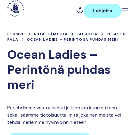
Hyppää
Päävalikko
sisältöön
Lahjoita
ETUSIVU
AUTA ITÄMERTA
LAHJOITA
PELASTA
PALA
OCEAN LADIES – PERINTÖNÄ PUHDAS MERI
Ocean Ladies –
Perintönä puhdas
meri
Purjehdimme vastuullisesti ja luontoa kunnioittaen
sekä lisäämme tietoisuutta, mitä jokainen meistä voi
tehdä meriemme hyvinvoinnin eteen.