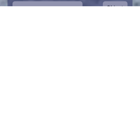
Ohjeet
1
Aloita valitsemalla kartalta haluamasi
merialue. Voit zoomata karttaa lähemmäs.
Palan pelastaminen on symbolinen tapa
auttaa Itämeren suojelussa. Lahjoitusvarat
ohjataan koko säätiön toimintaan Itämeren
pelastamiseksi.
2
Valitse lahjoitussumma ja täytä tiedot.
Valittuasi palan voit lisätä lahjoituksesi