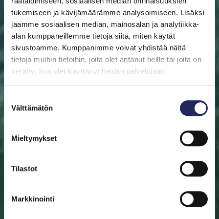
räätälöimiseen, sosiaalisen median ominaisuuksien
tukemiseen ja kävijämäärämme analysoimiseen. Lisäksi
jaamme sosiaalisen median, mainosalan ja analytiikka-
alan kumppaneillemme tietoja siitä, miten käytät
sivustoamme. Kumppanimme voivat yhdistää näitä
ETUSIVU
AUTA ITÄMERTA
LAHJOITA
PELASTA
PALA
tietoja muihin tietoihin, joita olet antanut heille tai joita on
kerätty, kun olet käyttänyt heidän palvelujaan.
Pelasta pala
Suostumuksen
Auta pelastamaan Itämeri. Pala Itämerta on myös
Välttämätön
valinta
mainio aineeton lahjaidea. Valitse pala sinulle tai lahjan
saajalle tärkeän merialueen luota. Halutessasi saat
Mieltymykset
lahjoituksestasi diplomin.
Tilastot
Valitse pala
Etsi pelastettu pala
Markkinointi