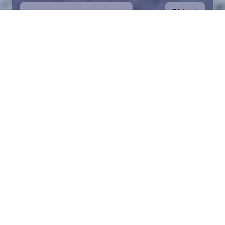
Ohjeet
1
Aloita valitsemalla kartalta haluamasi
merialue. Voit zoomata karttaa lähemmäs.
Palan pelastaminen on symbolinen tapa
auttaa Itämeren suojelussa. Lahjoitusvarat
ohjataan koko säätiön toimintaan Itämeren
pelastamiseksi.
2
Valitse lahjoitussumma ja täytä tiedot.
Valittuasi palan voit lisätä lahjoituksesi