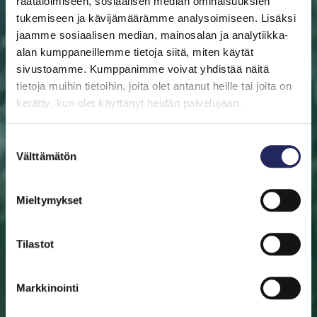
räätälöimiseen, sosiaalisen median ominaisuuksien
tukemiseen ja kävijämäärämme analysoimiseen. Lisäksi
jaamme sosiaalisen median, mainosalan ja analytiikka-
alan kumppaneillemme tietoja siitä, miten käytät
sivustoamme. Kumppanimme voivat yhdistää näitä
ETUSIVU
AUTA ITÄMERTA
LAHJOITA
PELASTA
PALA
tietoja muihin tietoihin, joita olet antanut heille tai joita on
kerätty, kun olet käyttänyt heidän palvelujaan.
Pelasta pala
Suostumuksen
Auta pelastamaan Itämeri. Pala Itämerta on myös
Välttämätön
valinta
mainio aineeton lahjaidea. Valitse pala sinulle tai lahjan
saajalle tärkeän merialueen luota. Halutessasi saat
Mieltymykset
lahjoituksestasi diplomin.
Tilastot
Valitse pala
Etsi pelastettu pala
Markkinointi