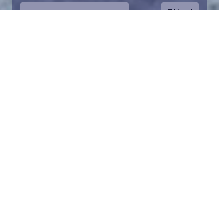
Ohjeet
1
Aloita valitsemalla kartalta haluamasi
merialue. Voit zoomata karttaa lähemmäs.
Palan pelastaminen on symbolinen tapa
auttaa Itämeren suojelussa. Lahjoitusvarat
ohjataan koko säätiön toimintaan Itämeren
pelastamiseksi.
2
Valitse lahjoitussumma ja täytä tiedot.
Valittuasi palan voit lisätä lahjoituksesi