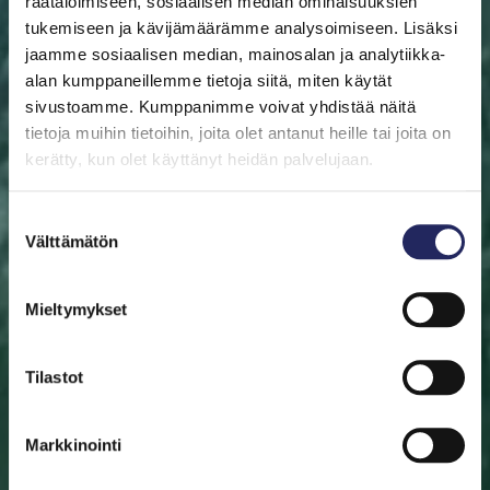
räätälöimiseen, sosiaalisen median ominaisuuksien
tukemiseen ja kävijämäärämme analysoimiseen. Lisäksi
jaamme sosiaalisen median, mainosalan ja analytiikka-
alan kumppaneillemme tietoja siitä, miten käytät
sivustoamme. Kumppanimme voivat yhdistää näitä
ETUSIVU
AUTA ITÄMERTA
LAHJOITA
PELASTA
PALA
tietoja muihin tietoihin, joita olet antanut heille tai joita on
kerätty, kun olet käyttänyt heidän palvelujaan.
Pelasta pala
Suostumuksen
Auta pelastamaan Itämeri. Pala Itämerta on myös
Välttämätön
valinta
mainio aineeton lahjaidea. Valitse pala sinulle tai lahjan
saajalle tärkeän merialueen luota. Halutessasi saat
Mieltymykset
lahjoituksestasi diplomin.
Tilastot
Valitse pala
Etsi pelastettu pala
Markkinointi