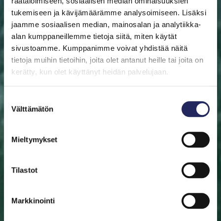
räätälöimiseen, sosiaalisen median ominaisuuksien
tukemiseen ja kävijämäärämme analysoimiseen. Lisäksi
jaamme sosiaalisen median, mainosalan ja analytiikka-
alan kumppaneillemme tietoja siitä, miten käytät
sivustoamme. Kumppanimme voivat yhdistää näitä
ETUSIVU
AUTA ITÄMERTA
LAHJOITA
PELASTA
PALA
tietoja muihin tietoihin, joita olet antanut heille tai joita on
kerätty, kun olet käyttänyt heidän palvelujaan.
Pelasta pala
Suostumuksen
Auta pelastamaan Itämeri. Pala Itämerta on myös
Välttämätön
valinta
mainio aineeton lahjaidea. Valitse pala sinulle tai lahjan
saajalle tärkeän merialueen luota. Halutessasi saat
Mieltymykset
lahjoituksestasi diplomin.
Tilastot
Valitse pala
Etsi pelastettu pala
Markkinointi