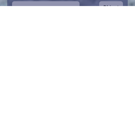
Ohjeet
1
Aloita valitsemalla kartalta haluamasi
merialue. Voit zoomata karttaa lähemmäs.
Palan pelastaminen on symbolinen tapa
auttaa Itämeren suojelussa. Lahjoitusvarat
ohjataan koko säätiön toimintaan Itämeren
pelastamiseksi.
2
Valitse lahjoitussumma ja täytä tiedot.
Valittuasi palan voit lisätä lahjoituksesi