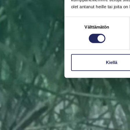
olet antanut heille tai joita o
Suostumuksen
Auta pelastamaan Itä
Välttämätön
valinta
tai lahjan saaja
Kiellä