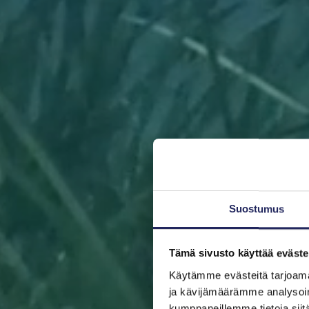
Suostumus
Tämä sivusto käyttää eväste
Käytämme evästeitä tarjoama
ja kävijämäärämme analysoim
kumppaneillemme tietoja siitä