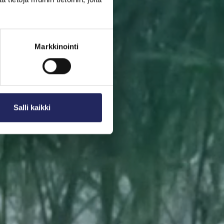
 Valitse pala sinulle
Markkinointi
sestasi diplomin.
Salli kaikki