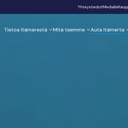
Secondary
Yhteystiedot
Medialle
Kaup
Tietoa Itämerestä
Mitä teemme
Auta Itämerta