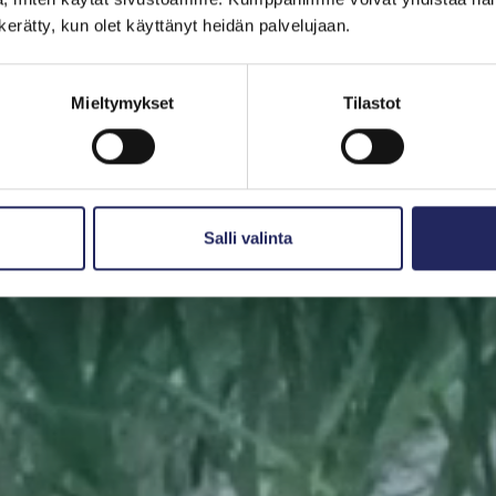
Pelasta pala
n kerätty, kun olet käyttänyt heidän palvelujaan.
meri. Pala Itämerta on myös mainio aineeton lahjaidea.
Mieltymykset
Tilastot
lle tärkeän merialueen luota. Halutessasi saat lahjoituk
Valitse pala
Etsi pelastettu pala
Salli valinta