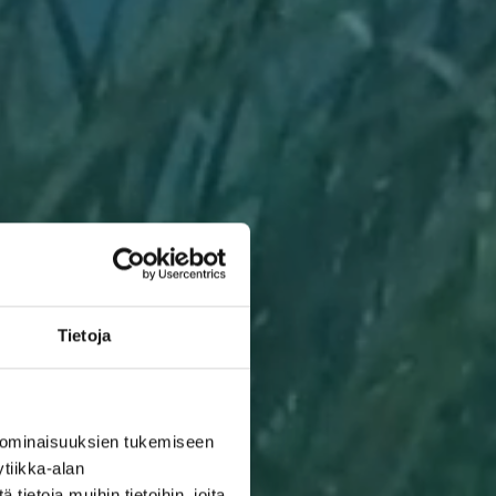
Tietoja
 ominaisuuksien tukemiseen
tiikka-alan
ietoja muihin tietoihin, joita