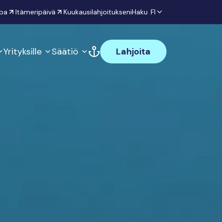
pa
Itämeripäivä
Kuukausilahjoitukseni
Haku
FI
Yrityksille
Säätiö
Lahjoita