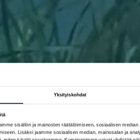
Yksityiskohdat
itä
mme sisällön ja mainosten räätälöimiseen, sosiaalisen median
ETUSIVU
AUTA ITÄMERTA
LAHJOITA
PELASTA PALA
iseen. Lisäksi jaamme sosiaalisen median, mainosalan ja analy
, miten käytät sivustoamme. Kumppanimme voivat yhdistää näitä t