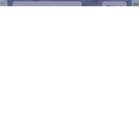
Ohjeet
1
Aloita valitsemalla kartalta haluamasi
merialue. Voit zoomata karttaa lähemmäs.
Palan pelastaminen on symbolinen tapa
auttaa Itämeren suojelussa. Lahjoitusvarat
ohjataan koko säätiön toimintaan Itämeren
pelastamiseksi.
2
Valitse lahjoitussumma ja täytä tiedot.
Valittuasi palan voit lisätä lahjoituksesi