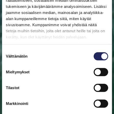
räätälöimiseen, sosiaalisen median ominaisuuksien
tukemiseen ja kävijämäärämme analysoimiseen. Lisäksi
jaamme sosiaalisen median, mainosalan ja analytiikka-
alan kumppaneillemme tietoja siitä, miten käytät
sivustoamme. Kumppanimme voivat yhdistää näitä
ETUSIVU
AUTA ITÄMERTA
LAHJOITA
PELASTA
PALA
tietoja muihin tietoihin, joita olet antanut heille tai joita on
kerätty, kun olet käyttänyt heidän palvelujaan.
Pelasta pala
Suostumuksen
Auta pelastamaan Itämeri. Pala Itämerta on myös
Välttämätön
valinta
mainio aineeton lahjaidea. Valitse pala sinulle tai lahjan
saajalle tärkeän merialueen luota. Halutessasi saat
Mieltymykset
lahjoituksestasi diplomin.
Tilastot
Valitse pala
Etsi pelastettu pala
Markkinointi