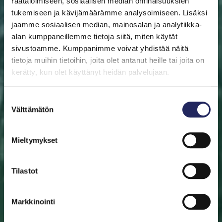
räätälöimiseen, sosiaalisen median ominaisuuksien
tukemiseen ja kävijämäärämme analysoimiseen. Lisäksi
jaamme sosiaalisen median, mainosalan ja analytiikka-
alan kumppaneillemme tietoja siitä, miten käytät
sivustoamme. Kumppanimme voivat yhdistää näitä
ETUSIVU
AUTA ITÄMERTA
LAHJOITA
PELASTA
PALA
tietoja muihin tietoihin, joita olet antanut heille tai joita on
kerätty, kun olet käyttänyt heidän palvelujaan.
Pelasta pala
Suostumuksen
Auta pelastamaan Itämeri. Pala Itämerta on myös
Välttämätön
valinta
mainio aineeton lahjaidea. Valitse pala sinulle tai lahjan
saajalle tärkeän merialueen luota. Halutessasi saat
Mieltymykset
lahjoituksestasi diplomin.
Tilastot
Valitse pala
Etsi pelastettu pala
Markkinointi