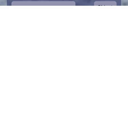
Ohjeet
1
Aloita valitsemalla kartalta haluamasi
merialue. Voit zoomata karttaa lähemmäs.
Palan pelastaminen on symbolinen tapa
auttaa Itämeren suojelussa. Lahjoitusvarat
ohjataan koko säätiön toimintaan Itämeren
pelastamiseksi.
2
Valitse lahjoitussumma ja täytä tiedot.
Valittuasi palan voit lisätä lahjoituksesi