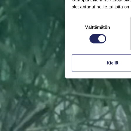
olet antanut heille tai joita o
Suostumuksen
Auta pelastamaan Itä
Välttämätön
valinta
tai lahjan saaja
Kiellä