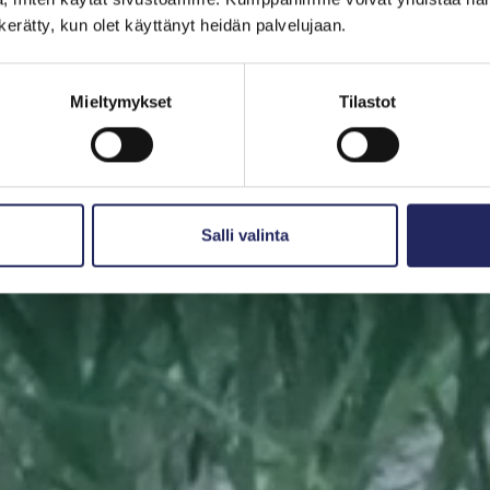
Pelasta pala
n kerätty, kun olet käyttänyt heidän palvelujaan.
meri. Pala Itämerta on myös mainio aineeton lahjaidea.
Mieltymykset
Tilastot
lle tärkeän merialueen luota. Halutessasi saat lahjoituk
Valitse pala
Etsi pelastettu pala
Salli valinta