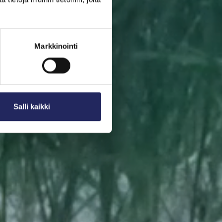
 Valitse pala sinulle
Markkinointi
sestasi diplomin.
Salli kaikki