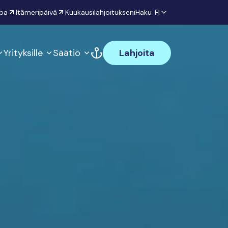
pa
Itämeripäivä
Kuukausilahjoitukseni
Haku
FI
Yrityksille
Säätiö
Lahjoita