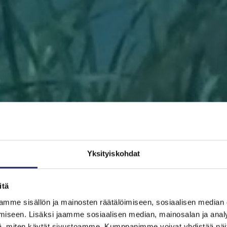
Yksityiskohdat
itä
mme sisällön ja mainosten räätälöimiseen, sosiaalisen median
ETUSIVU
AUTA ITÄMERTA
LAHJOITA
PELASTA PALA
iseen. Lisäksi jaamme sosiaalisen median, mainosalan ja analy
, miten käytät sivustoamme. Kumppanimme voivat yhdistää näitä t