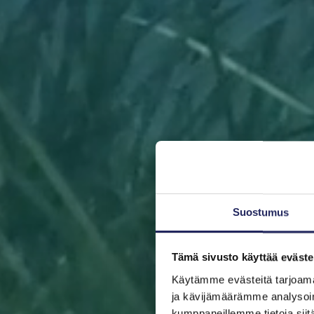
Suostumus
Tämä sivusto käyttää eväste
Käytämme evästeitä tarjoama
ja kävijämäärämme analysoim
kumppaneillemme tietoja siitä