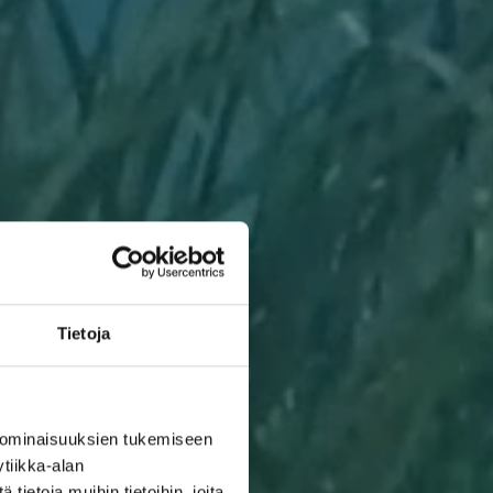
Tietoja
 ominaisuuksien tukemiseen
tiikka-alan
ietoja muihin tietoihin, joita