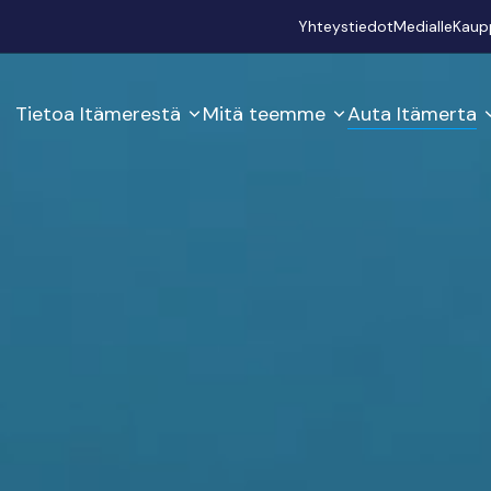
Secondary
Yhteystiedot
Medialle
Kaup
Tietoa Itämerestä
Mitä teemme
Auta Itämerta