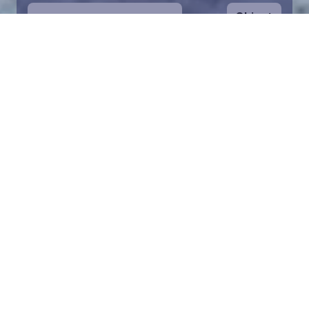
Ohjeet
1
Aloita valitsemalla kartalta haluamasi
merialue. Voit zoomata karttaa lähemmäs.
Palan pelastaminen on symbolinen tapa
auttaa Itämeren suojelussa. Lahjoitusvarat
ohjataan koko säätiön toimintaan Itämeren
pelastamiseksi.
2
Valitse lahjoitussumma ja täytä tiedot.
Valittuasi palan voit lisätä lahjoituksesi