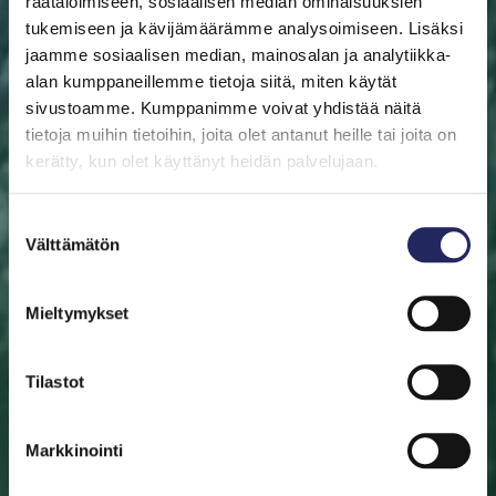
räätälöimiseen, sosiaalisen median ominaisuuksien
tukemiseen ja kävijämäärämme analysoimiseen. Lisäksi
jaamme sosiaalisen median, mainosalan ja analytiikka-
alan kumppaneillemme tietoja siitä, miten käytät
sivustoamme. Kumppanimme voivat yhdistää näitä
ETUSIVU
AUTA ITÄMERTA
LAHJOITA
PELASTA
PALA
tietoja muihin tietoihin, joita olet antanut heille tai joita on
kerätty, kun olet käyttänyt heidän palvelujaan.
Pelasta pala
Suostumuksen
Auta pelastamaan Itämeri. Pala Itämerta on myös
Välttämätön
valinta
mainio aineeton lahjaidea. Valitse pala sinulle tai lahjan
saajalle tärkeän merialueen luota. Halutessasi saat
Mieltymykset
lahjoituksestasi diplomin.
Tilastot
Valitse pala
Etsi pelastettu pala
Markkinointi