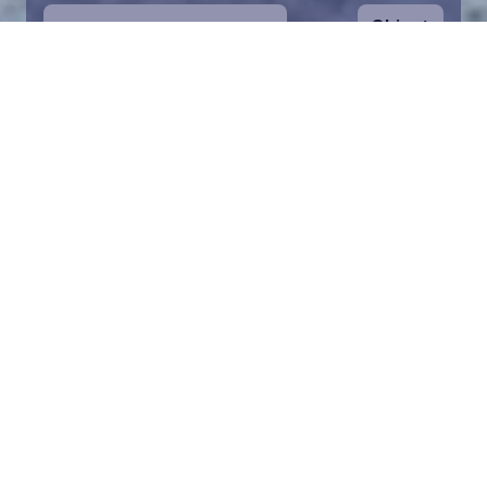
Ohjeet
1
Aloita valitsemalla kartalta haluamasi
merialue. Voit zoomata karttaa lähemmäs.
Palan pelastaminen on symbolinen tapa
auttaa Itämeren suojelussa. Lahjoitusvarat
ohjataan koko säätiön toimintaan Itämeren
pelastamiseksi.
2
Valitse lahjoitussumma ja täytä tiedot.
Valittuasi palan voit lisätä lahjoituksesi