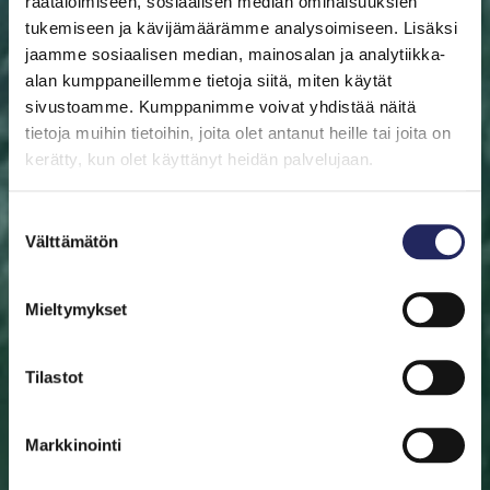
räätälöimiseen, sosiaalisen median ominaisuuksien
tukemiseen ja kävijämäärämme analysoimiseen. Lisäksi
jaamme sosiaalisen median, mainosalan ja analytiikka-
alan kumppaneillemme tietoja siitä, miten käytät
sivustoamme. Kumppanimme voivat yhdistää näitä
ETUSIVU
AUTA ITÄMERTA
LAHJOITA
PELASTA
PALA
tietoja muihin tietoihin, joita olet antanut heille tai joita on
kerätty, kun olet käyttänyt heidän palvelujaan.
Pelasta pala
Suostumuksen
Auta pelastamaan Itämeri. Pala Itämerta on myös
Välttämätön
valinta
mainio aineeton lahjaidea. Valitse pala sinulle tai lahjan
saajalle tärkeän merialueen luota. Halutessasi saat
Mieltymykset
lahjoituksestasi diplomin.
Tilastot
Valitse pala
Etsi pelastettu pala
Markkinointi