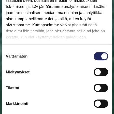
räätälöimiseen, sosiaalisen median ominaisuuksien
tukemiseen ja kävijämäärämme analysoimiseen. Lisäksi
jaamme sosiaalisen median, mainosalan ja analytiikka-
alan kumppaneillemme tietoja siitä, miten käytät
sivustoamme. Kumppanimme voivat yhdistää näitä
ETUSIVU
AUTA ITÄMERTA
LAHJOITA
PELASTA
PALA
tietoja muihin tietoihin, joita olet antanut heille tai joita on
kerätty, kun olet käyttänyt heidän palvelujaan.
Pelasta pala
Suostumuksen
Auta pelastamaan Itämeri. Pala Itämerta on myös
Välttämätön
valinta
mainio aineeton lahjaidea. Valitse pala sinulle tai lahjan
saajalle tärkeän merialueen luota. Halutessasi saat
Mieltymykset
lahjoituksestasi diplomin.
Tilastot
Valitse pala
Etsi pelastettu pala
Markkinointi