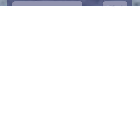
Ohjeet
1
Aloita valitsemalla kartalta haluamasi
merialue. Voit zoomata karttaa lähemmäs.
Palan pelastaminen on symbolinen tapa
auttaa Itämeren suojelussa. Lahjoitusvarat
ohjataan koko säätiön toimintaan Itämeren
pelastamiseksi.
2
Valitse lahjoitussumma ja täytä tiedot.
Valittuasi palan voit lisätä lahjoituksesi