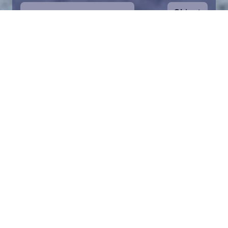
Ohjeet
1
Aloita valitsemalla kartalta haluamasi
merialue. Voit zoomata karttaa lähemmäs.
Palan pelastaminen on symbolinen tapa
auttaa Itämeren suojelussa. Lahjoitusvarat
ohjataan koko säätiön toimintaan Itämeren
pelastamiseksi.
2
Valitse lahjoitussumma ja täytä tiedot.
Valittuasi palan voit lisätä lahjoituksesi