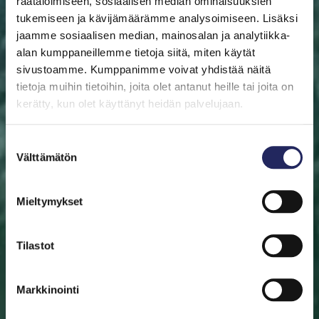
räätälöimiseen, sosiaalisen median ominaisuuksien
tukemiseen ja kävijämäärämme analysoimiseen. Lisäksi
jaamme sosiaalisen median, mainosalan ja analytiikka-
alan kumppaneillemme tietoja siitä, miten käytät
sivustoamme. Kumppanimme voivat yhdistää näitä
ETUSIVU
AUTA ITÄMERTA
LAHJOITA
PELASTA
PALA
tietoja muihin tietoihin, joita olet antanut heille tai joita on
kerätty, kun olet käyttänyt heidän palvelujaan.
Pelasta pala
Suostumuksen
Auta pelastamaan Itämeri. Pala Itämerta on myös
Välttämätön
valinta
mainio aineeton lahjaidea. Valitse pala sinulle tai lahjan
saajalle tärkeän merialueen luota. Halutessasi saat
Mieltymykset
lahjoituksestasi diplomin.
Tilastot
Valitse pala
Etsi pelastettu pala
Markkinointi