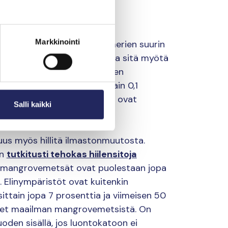
Markkinointi
 mutta mikä on maailman merien suurin
et aineet sekä luontokadon ja sitä myötä
ti hupenevien koralliriuttojen
a niiden pinta-ala kattaa vain 0,1
ää, miten tärkeitä korallit ovat
Salli kaikki
suus myös hillitä ilmastonmuutosta.
on
tutkitusti tehokas hiilensitoja
at mangrovemetsät ovat puolestaan jopa
. Elinympäristöt ovat kuitenkin
ittain jopa 7 prosenttia ja viimeisen 50
let maailman mangrovemetsistä. On
den sisällä, jos luontokatoon ei