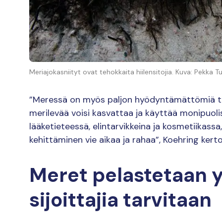
Meriajokasniityt ovat tehokkaita hiilensitojia. Kuva: Pekka Tu
”Meressä on myös paljon hyödyntämättömiä talo
merilevää voisi kasvattaa ja käyttää monipuol
lääketieteessä, elintarvikkeina ja kosmetiikass
kehittäminen vie aikaa ja rahaa”, Koehring kerto
Meret pelastetaan 
sijoittajia tarvitaan