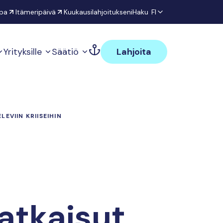
pa
Itämeripäivä
Kuukausilahjoitukseni
Haku
FI
Yrityksille
Säätiö
Lahjoita
VIIN KRIISEIHIN
atkaisut