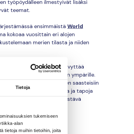
työpöydälleen ilmestyivät lisäksi
yvät teemat.
järjestämässä ensimmäistä
World
a kokoaa vuosittain eri alojen
keskustelemaan merien tilasta ja niiden
. Aloitteen tavoitteena on elvyttää
aloutta ja elinkeinoja meren ympärille.
ä vaivaaviin ongelmiin, kuten saasteisiin
Tietoja
tuo esiin kestäviä ratkaisuja ja tapoja
ima, vihreä rahtiliikenne, kestävä
 ominaisuuksien tukemiseen
kytkeytyy
tiikka-alan
ietoja muihin tietoihin, joita