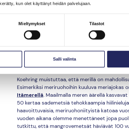
n kerätty, kun olet käyttänyt heidän palvelujaan.
elinkeinoihin
Mieltymykset
Tilastot
Rehevöityminen on Itämeren vakavin ongelma,
uhka? Koehring mainitsee saasteet ja haitallis
myös elinkeinojen heikentymisen. Esimerkiksi ala
läheisyydessä elää 37 prosenttia kaloista, vaikk
prosenttia merenpohjasta. On sanomattakin selv
Salli valinta
turismille ja sitä myötä alueen taloudelle.
Koehring muistuttaa, että merillä on mahdolli
Esimerkiksi meriruohoihin kuuluva meriajokas 
Itämerellä
. Maailmalla meren äärellä kasvav
50 kertaa sademetsiä tehokkaampia hiilinieluja
haavoittuvaisia, meriruohoniityistä katoaa vuos
vuoden aikana olemme menettäneet jopa puo
tutkittu, että mangrovemetsät häviävät 100 vuo