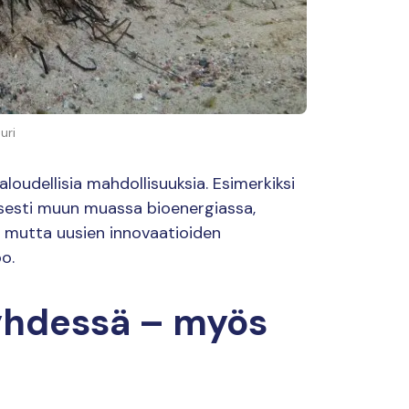
uri
udellisia mahdollisuuksia. Esimerkiksi
isesti muun muassa bioenergiassa,
a, mutta uusien innovaatioiden
o.
yhdessä – myös