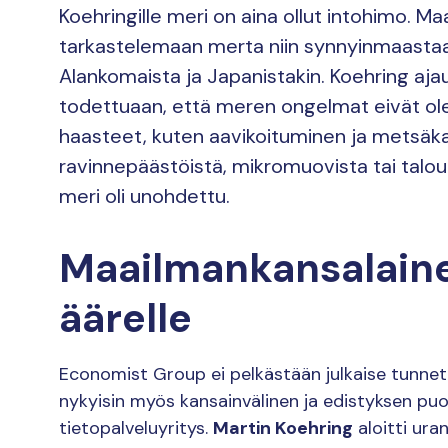
Koehringille meri on aina ollut intohimo. 
tarkastelemaan merta niin synnyinmaastaan
Alankomaista ja Japanistakin. Koehring aja
todettuaan, että meren ongelmat eivät ol
haasteet, kuten aavikoituminen ja metsäkat
ravinnepäästöistä, mikromuovista tai talou
meri oli unohdettu.
Maailmankansalaine
äärelle
Economist Group ei pelkästään julkaise tunne
nykyisin myös kansainvälinen ja edistyksen pu
tietopalveluyritys.
Martin Koehring
aloitti ura