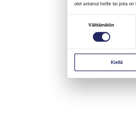
olet antanut heille tai joita o
Suostumuksen
Välttämätön
valinta
Kiellä