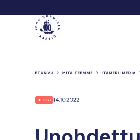
Hyppää
sisältöön
Päävalikko
ETUSIVU
MITÄ TEEMME
ITÄMERI-MEDIA
14.10.2022
BLOGI
Unohdettu 