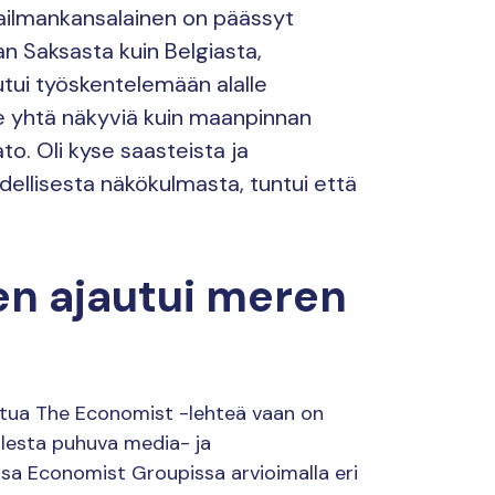
Maailmankansalainen on päässyt
 Saksasta kuin Belgiasta,
utui työskentelemään alalle
e yhtä näkyviä kuin maanpinnan
o. Oli kyse saasteista ja
dellisesta näkökulmasta, tuntui että
n ajautui meren
ttua The Economist -lehteä vaan on
olesta puhuva media- ja
nsa Economist Groupissa arvioimalla eri