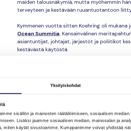
maiden talousnäkymiä, mutta myöhemmin hänen 
terveyteen ja kestävään ruuantuotantoon liitt
Kymmenen vuotta sitten Koehring oli mukana 
Ocean Summitia
. Kansainvälinen meritapahtum
asiantuntijat, johtajat, järjestöt ja poliitikot 
kestävästä käytöstä.
Tapahtuman järjestää
World Ocean Initiative
merien elinvoimaisuus sekä rakentaa kestävää t
World Ocean Initiative kiinnittää huomiota meri
Yksityiskohdat
ja päästöihin, ilmastonmuutokseen ja toisaalta 
hyödyntää merta. Tällaisia teemoja ovat tuulivo
kalastus ja kalanviljely.
itä
mme sisällön ja mainosten räätälöimiseen, sosiaalisen median
Meren hyvinvointi 
iseen. Lisäksi jaamme sosiaalisen median, mainosalan ja analy
, miten käytät sivustoamme. Kumppanimme voivat yhdistää näitä t