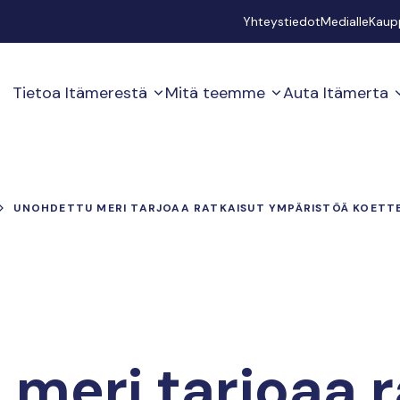
Secondary
Yhteystiedot
Medialle
Kaup
Tietoa Itämerestä
Mitä teemme
Auta Itämerta
UNOHDETTU MERI TARJOAA RATKAISUT YMPÄRISTÖÄ KOETTELE
meri tarjoaa r