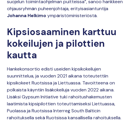
suojelun toimintaohjelman puitteissa”, sanoo hankkeen
ohjausryhmän puheenjohtaja, erityisasiantuntija
Johanna Helkimo
ympäristöministeriöstä.
Kipsiosaaminen karttuu
kokeilujen ja pilottien
kautta
Hankekonsortio edisti useiden kipsikokeilujen
suunnittelua, ja vuoden 2021 aikana toteutettiin
kipsikokeet Ruotsissa ja Liettuassa. Tavoitteena on
polkaista käyntiin lisäkokeiluja vuoden 2022 aikana.
Lisäksi Gypsum Initiative tuki rahoitushakemusten
laatimista kipsipilottien toteuttamiseksi Liettuassa,
Puolassa ja Ruotsissa Interreg South Balticin
rahoituksella sekä Ruotsissa kansallisella rahoituksella.