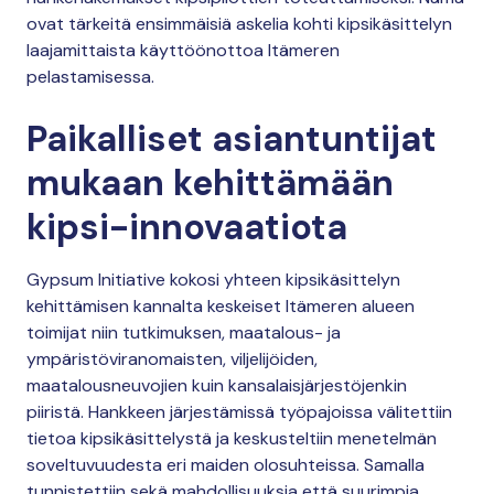
ovat tärkeitä ensimmäisiä askelia kohti kipsikäsittelyn
laajamittaista käyttöönottoa Itämeren
pelastamisessa.
Paikalliset asiantuntijat
mukaan kehittämään
kipsi-innovaatiota
Gypsum Initiative kokosi yhteen kipsikäsittelyn
kehittämisen kannalta keskeiset Itämeren alueen
toimijat niin tutkimuksen, maatalous- ja
ympäristöviranomaisten, viljelijöiden,
maatalousneuvojien kuin kansalaisjärjestöjenkin
piiristä. Hankkeen järjestämissä työpajoissa välitettiin
tietoa kipsikäsittelystä ja keskusteltiin menetelmän
soveltuvuudesta eri maiden olosuhteissa. Samalla
tunnistettiin sekä mahdollisuuksia että suurimpia