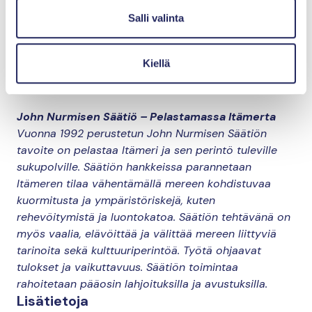
Itämeren, Barentsin ja arktisen yhteistyön
Salli valinta
määrärahalla, ja työn toteuttivat John Nurmisen
Säätiö, Suomen ympäristökeskus ja Helsingin
Kiellä
yliopiston Maatalous-metsätieteellisen tiedekunnan
Taloustieteen osasto.
John Nurmisen Säätiö – Pelastamassa Itämerta
Vuonna 1992 perustetun John Nurmisen Säätiön
tavoite on pelastaa Itämeri ja sen perintö tuleville
sukupolville. Säätiön hankkeissa parannetaan
Itämeren tilaa vähentämällä mereen kohdistuvaa
kuormitusta ja ympäristöriskejä, kuten
rehevöitymistä ja luontokatoa. Säätiön tehtävänä on
myös vaalia, elävöittää ja välittää mereen liittyviä
tarinoita sekä kulttuuriperintöä. Työtä ohjaavat
tulokset ja vaikuttavuus. Säätiön toimintaa
rahoitetaan pääosin lahjoituksilla ja avustuksilla.
Lisätietoja