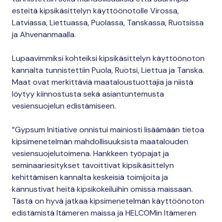
esteitä kipsikäsittelyn käyttöönotolle Virossa,
Latviassa, Liettuassa, Puolassa, Tanskassa, Ruotsissa
ja Ahvenanmaalla.
Lupaavimmiksi kohteiksi kipsikäsittelyn käyttöönoton
kannalta tunnistettiin Puola, Ruotsi, Liettua ja Tanska.
Maat ovat merkittäviä maataloustuottajia ja niistä
löytyy kiinnostusta sekä asiantuntemusta
vesiensuojelun edistämiseen.
”Gypsum Initiative onnistui mainiosti lisäämään tietoa
kipsimenetelmän mahdollisuuksista maatalouden
vesiensuojelutoimena. Hankkeen työpajat ja
seminaariesitykset tavoittivat kipsikäsittelyn
kehittämisen kannalta keskeisiä toimijoita ja
kannustivat heitä kipsikokeiluihin omissa maissaan.
Tästä on hyvä jatkaa kipsimenetelmän käyttöönoton
edistämistä Itämeren maissa ja HELCOMin Itämeren