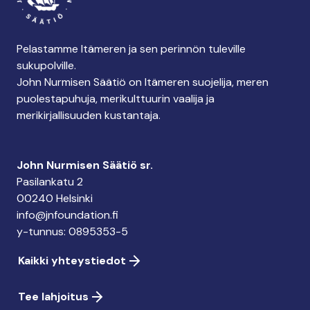
Pelastamme Itämeren ja sen perinnön tuleville
sukupolville.
John Nurmisen Säätiö on Itämeren suojelija, meren
puolestapuhuja, merikulttuurin vaalija ja
merikirjallisuuden kustantaja.
John Nurmisen Säätiö sr.
Pasilankatu 2
00240 Helsinki
info@jnfoundation.fi
y-tunnus: 0895353-5
Kaikki yhteystiedot
Tee lahjoitus