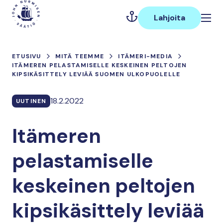
Hyppää
Päävalikko
sisältöön
Lahjoita
ETUSIVU
MITÄ TEEMME
ITÄMERI-MEDIA
ITÄMEREN PELASTAMISELLE KESKEINEN PELTOJEN
KIPSIKÄSITTELY LEVIÄÄ SUOMEN ULKOPUOLELLE
18.2.2022
UUTINEN
Itämeren
pelastamiselle
keskeinen peltojen
kipsikäsittely leviää