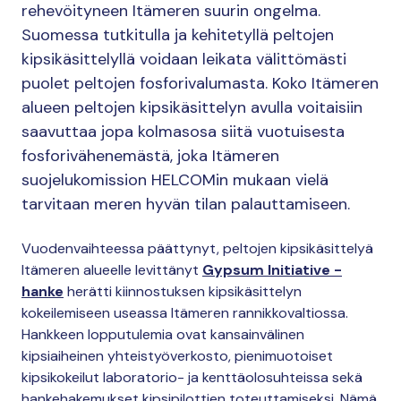
rehevöityneen Itämeren suurin ongelma.
Suomessa tutkitulla ja kehitetyllä peltojen
kipsikäsittelyllä voidaan leikata välittömästi
puolet peltojen fosforivalumasta. Koko Itämeren
alueen peltojen kipsikäsittelyn avulla voitaisiin
saavuttaa jopa kolmasosa siitä vuotuisesta
fosforivähenemästä, joka Itämeren
suojelukomission HELCOMin mukaan vielä
tarvitaan meren hyvän tilan palauttamiseen.
Vuodenvaihteessa päättynyt, peltojen kipsikäsittelyä
Itämeren alueelle levittänyt
Gypsum Initiative -
hanke
herätti kiinnostuksen kipsikäsittelyn
kokeilemiseen useassa Itämeren rannikkovaltiossa.
Hankkeen lopputulemia ovat kansainvälinen
kipsiaiheinen yhteistyöverkosto, pienimuotoiset
kipsikokeilut laboratorio- ja kenttäolosuhteissa sekä
hankehakemukset kipsipilottien toteuttamiseksi. Nämä