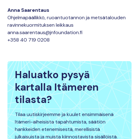
Anna Saarentaus
Ohjelmapäällikkö, ruoantuotannon ja metsätalouden
ravinnekuormituksen leikkaus
anna.saarentaus@jnfoundation.fi
+358 40 719 0208
Haluatko pysyä
kartalla Itämeren
tilasta?
Tilaa uutiskirjeemme ja kuulet ensimmäisenä
Itämeri-aiheisista tapahtumista, säätiön
hankkeiden etenemisestä, merellisistä
julkaisuista ja muista kiinnostavista sisällöistä.