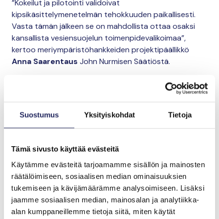
”Kokeilut ja pilotointi validoivat
kipsikäsittelymenetelmän tehokkuuden paikallisesti.
Vasta tämän jälkeen se on mahdollista ottaa osaksi
kansallista vesiensuojelun toimenpidevalikoimaa”,
kertoo meriympäristöhankkeiden projektipäällikkö
Anna Saarentaus
John Nurmisen Säätiöstä.
Menetelmä jo melko
hyvin tunnettu
Suostumus
Yksityiskohdat
Tietoja
tutkimuksen parissa
Tämä sivusto käyttää evästeitä
Hankkeen lopussa toteutetun sidosryhmäkyselyn
perusteella tietoisuus kipsikäsittelystä on jo melko
Käytämme evästeitä tarjoamamme sisällön ja mainosten
hyvä etenkin tutkijayhteisön piirissä. Keskeiset
räätälöimiseen, sosiaalisen median ominaisuuksien
lisäselvitystarpeet koskevat mm. eri maalajien
tukemiseen ja kävijämäärämme analysoimiseen. Lisäksi
reagointia kipsikäsittelyyn sekä kipsin levitystä
jaamme sosiaalisen median, mainosalan ja analytiikka-
yhdessä lannan, mineraalilannoitteiden tai kalkin
alan kumppaneillemme tietoja siitä, miten käytät