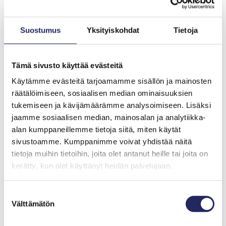
0 €
Suostumus
Yksityiskohdat
Tietoja
Tämä sivusto käyttää evästeitä
Käytämme evästeitä tarjoamamme sisällön ja mainosten
räätälöimiseen, sosiaalisen median ominaisuuksien
tukemiseen ja kävijämäärämme analysoimiseen. Lisäksi
jaamme sosiaalisen median, mainosalan ja analytiikka-
alan kumppaneillemme tietoja siitä, miten käytät
Tiimille tehdyt
sivustoamme. Kumppanimme voivat yhdistää näitä
tietoja muihin tietoihin, joita olet antanut heille tai joita on
lahjoitukset
kerätty, kun olet käyttänyt heidän palvelujaan.
Suostumuksen
Välttämätön
valinta
Lahjoita ja liity tähän tiimiin