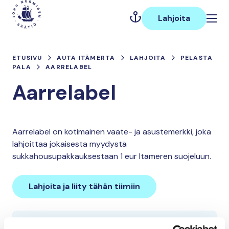
Hyppää
Päävalikko
sisältöön
Lahjoita
ETUSIVU
AUTA ITÄMERTA
LAHJOITA
PELASTA
PALA
AARRELABEL
Aarrelabel
Aarrelabel on kotimainen vaate- ja asustemerkki, joka
lahjoittaa jokaisesta myydystä
sukkahousupakkauksestaan 1 eur Itämeren suojeluun.
Lahjoita ja liity tähän tiimiin
Tiimin lahjoitukset yhteensä: