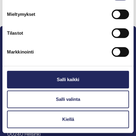
Lahjoita ja liity tähän tiimiin
Mieltymykset
Tilastot
Markkinointi
Pelastamme Itämeren ja sen perinnön tuleville
sukupolville.
Salli kaikki
John Nurmisen Säätiö on Itämeren suojelija, meren
puolestapuhuja, merikulttuurin vaalija ja
merikirjallisuuden kustantaja.
Salli valinta
John Nurmisen Säätiö sr.
Kiellä
Pasilankatu 2
00240 Helsinki