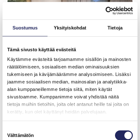
Suostumus
Yksityiskohdat
Tietoja
Tämä sivusto käyttää evästeitä
Käytämme evästeitä tarjoamamme sisällön ja mainosten
räätälöimiseen, sosiaalisen median ominaisuuksien
tukemiseen ja kävijämäärämme analysoimiseen. Lisäksi
jaamme sosiaalisen median, mainosalan ja analytiikka-
alan kumppaneillemme tietoja siitä, miten käytät
sivustoamme. Kumppanimme voivat yhdistää näitä
tietoja muihin tietoihin, joita olet antanut heille tai joita on
Tiimille tehdyt
kerätty, kun olet käyttänyt heidän palvelujaan.
lahjoitukset
Suostumuksen
Välttämätön
valinta