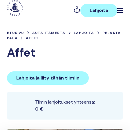
Hyppää
Päävalikko
sisältöön
Lahjoita
ETUSIVU
AUTA ITÄMERTA
LAHJOITA
PELASTA
PALA
AFFET
Affet
Lahjoita ja liity tähän tiimiin
Tiimin lahjoitukset yhteensä:
0 €