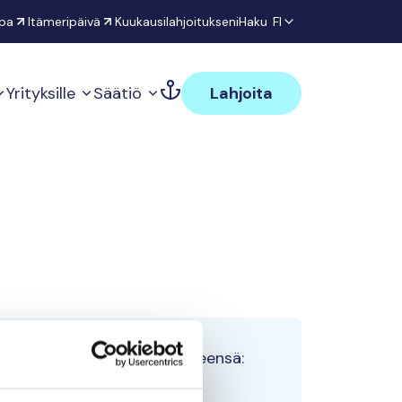
pa
Itämeripäivä
Kuukausilahjoitukseni
Haku
FI
Yrityksille
Säätiö
Lahjoita
Tiimin lahjoitukset yhteensä:
0 €