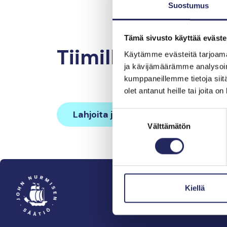
Suostumus
Tämä sivusto käyttää eväste
Tiimille tehdyt la
Käytämme evästeitä tarjoama
ja kävijämäärämme analysoim
kumppaneillemme tietoja siitä
olet antanut heille tai joita o
Lahjoita ja liity tähän tiimiin
Suostumuksen
Välttämätön
valinta
Kiellä