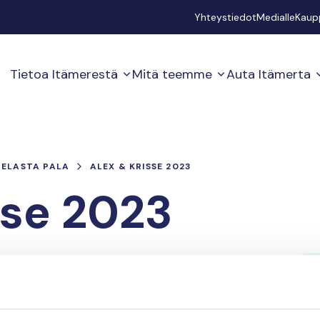
Secondary
Yhteystiedot
Medialle
Kaup
Tietoa Itämerestä
Mitä teemme
Auta Itämerta
PELASTA PALA
ALEX & KRISSE 2023
sse 2023