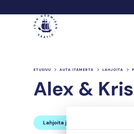
Hyppää
sisältöön
Päävalikko
ETUSIVU
AUTA ITÄMERTA
LAHJOITA
Alex & Kri
Lahjoita ja liity tähän tiimiin