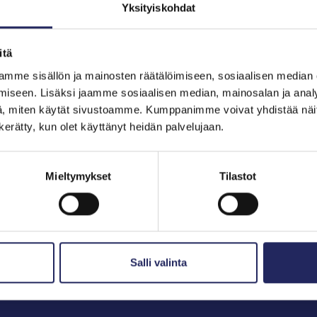
Yksityiskohdat
itä
hjoitukset
mme sisällön ja mainosten räätälöimiseen, sosiaalisen median
iseen. Lisäksi jaamme sosiaalisen median, mainosalan ja analy
, miten käytät sivustoamme. Kumppanimme voivat yhdistää näitä t
n kerätty, kun olet käyttänyt heidän palvelujaan.
Mieltymykset
Tilastot
Salli valinta