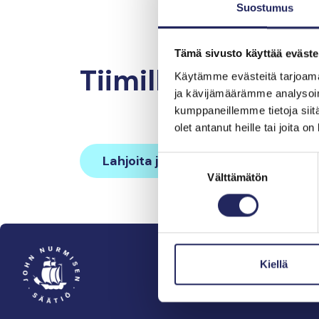
Suostumus
Tämä sivusto käyttää eväste
Tiimille tehdyt la
Käytämme evästeitä tarjoama
ja kävijämäärämme analysoim
kumppaneillemme tietoja siitä
olet antanut heille tai joita o
Lahjoita ja liity tähän tiimiin
Suostumuksen
Välttämätön
valinta
Kiellä