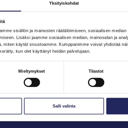
Yksityiskohdat
itä
hjoitukset
mme sisällön ja mainosten räätälöimiseen, sosiaalisen median
iseen. Lisäksi jaamme sosiaalisen median, mainosalan ja analy
, miten käytät sivustoamme. Kumppanimme voivat yhdistää näitä t
n kerätty, kun olet käyttänyt heidän palvelujaan.
Mieltymykset
Tilastot
Salli valinta