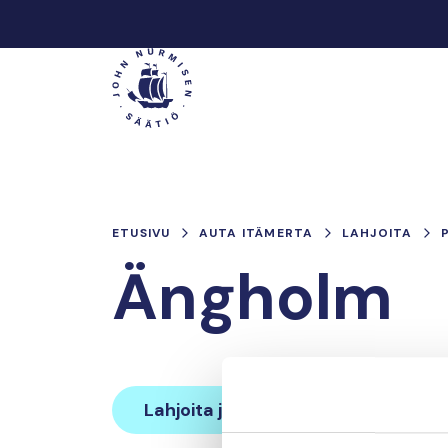
Hyppää
sisältöön
Päävalikko
ETUSIVU
AUTA ITÄMERTA
LAHJOITA
Ängholm
Lahjoita ja liity tähän tiimiin