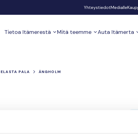
Secondary
Yhteystiedot
Medialle
Kaup
Tietoa Itämerestä
Mitä teemme
Auta Itämerta
PELASTA PALA
ÄNGHOLM