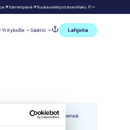
pa
Itämeripäivä
Kuukausilahjoitukseni
Haku
FI
Yrityksille
Säätiö
Lahjoita
Tiimin lahjoitukset yhteensä:
0 €