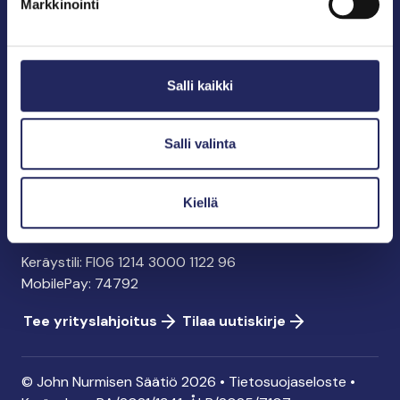
Markkinointi
John Nurmisen Säätiö sr.
Pasilankatu 2
Salli kaikki
00240 Helsinki
info@jnfoundation.fi
y-tunnus: 0895353-5
Salli valinta
Kaikki yhteystiedot
Kiellä
Tee lahjoitus
Keräystili: FI06 1214 3000 1122 96
MobilePay: 74792
Tee yrityslahjoitus
Tilaa uutiskirje
© John Nurmisen Säätiö 2026 •
Tietosuojaseloste
•