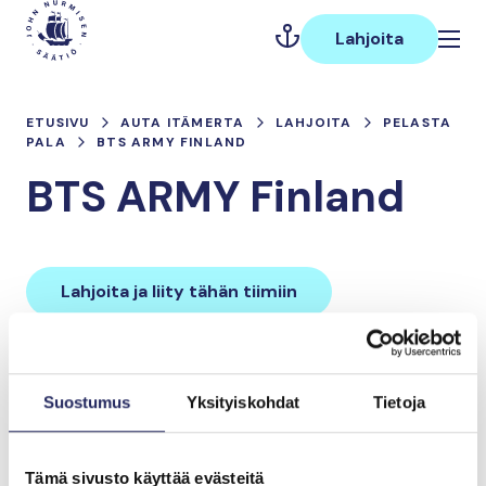
Hyppää
Päävalikko
sisältöön
Lahjoita
ETUSIVU
AUTA ITÄMERTA
LAHJOITA
PELASTA
PALA
BTS ARMY FINLAND
BTS ARMY Finland
Lahjoita ja liity tähän tiimiin
Tiimin lahjoitukset yhteensä:
Suostumus
Yksityiskohdat
Tietoja
0 €
Tämä sivusto käyttää evästeitä