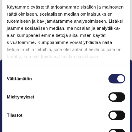
Tiimille tehdyt
Käytämme evästeitä tarjoamamme sisällön ja mainosten
lahjoitukset
räätälöimiseen, sosiaalisen median ominaisuuksien
tukemiseen ja kävijämäärämme analysoimiseen. Lisäksi
jaamme sosiaalisen median, mainosalan ja analytiikka-
alan kumppaneillemme tietoja siitä, miten käytät
sivustoamme. Kumppanimme voivat yhdistää näitä
Lahjoita ja liity tähän tiimiin
tietoja muihin tietoihin, joita olet antanut heille tai joita on
kerätty, kun olet käyttänyt heidän palvelujaan.
Suostumuksen
Välttämätön
valinta
Mieltymykset
Pelastamme Itämeren ja sen perinnön tuleville
sukupolville.
John Nurmisen Säätiö on Itämeren suojelija, meren
Tilastot
puolestapuhuja, merikulttuurin vaalija ja
merikirjallisuuden kustantaja.