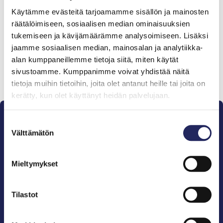
Tiimille tehdyt
Käytämme evästeitä tarjoamamme sisällön ja mainosten
lahjoitukset
räätälöimiseen, sosiaalisen median ominaisuuksien
tukemiseen ja kävijämäärämme analysoimiseen. Lisäksi
jaamme sosiaalisen median, mainosalan ja analytiikka-
alan kumppaneillemme tietoja siitä, miten käytät
sivustoamme. Kumppanimme voivat yhdistää näitä
Lahjoita ja liity tähän tiimiin
tietoja muihin tietoihin, joita olet antanut heille tai joita on
kerätty, kun olet käyttänyt heidän palvelujaan.
Suostumuksen
Välttämätön
valinta
Mieltymykset
Pelastamme Itämeren ja sen perinnön tuleville
sukupolville.
John Nurmisen Säätiö on Itämeren suojelija, meren
Tilastot
puolestapuhuja, merikulttuurin vaalija ja
merikirjallisuuden kustantaja.