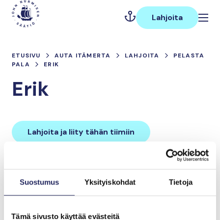
Hyppää
Päävalikko
sisältöön
Lahjoita
ETUSIVU
AUTA ITÄMERTA
LAHJOITA
PELASTA
PALA
ERIK
Erik
Lahjoita ja liity tähän tiimiin
Tiimin lahjoitukset yhteensä:
Suostumus
Yksityiskohdat
Tietoja
0 €
Tämä sivusto käyttää evästeitä