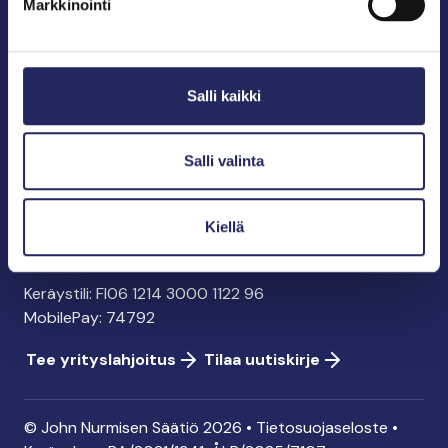
Markkinointi
John Nurmisen Säätiö sr.
Pasilankatu 2
Salli kaikki
00240 Helsinki
info@jnfoundation.fi
y-tunnus: 0895353-5
Salli valinta
Kaikki yhteystiedot
Kiellä
Tee lahjoitus
Keräystili: FI06 1214 3000 1122 96
MobilePay: 74792
Tee yrityslahjoitus
Tilaa uutiskirje
© John Nurmisen Säätiö 2026 •
Tietosuojaseloste
•