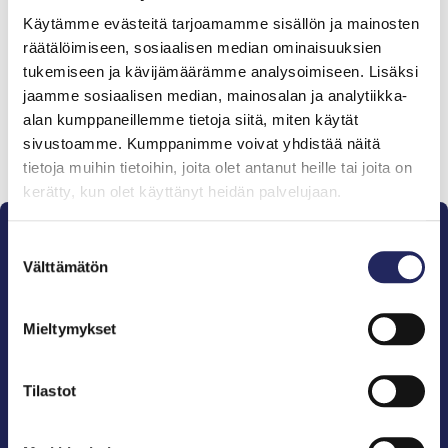
Tiimille tehdyt
Käytämme evästeitä tarjoamamme sisällön ja mainosten
lahjoitukset
räätälöimiseen, sosiaalisen median ominaisuuksien
tukemiseen ja kävijämäärämme analysoimiseen. Lisäksi
jaamme sosiaalisen median, mainosalan ja analytiikka-
alan kumppaneillemme tietoja siitä, miten käytät
sivustoamme. Kumppanimme voivat yhdistää näitä
Lahjoita ja liity tähän tiimiin
tietoja muihin tietoihin, joita olet antanut heille tai joita on
kerätty, kun olet käyttänyt heidän palvelujaan.
Suostumuksen
Välttämätön
valinta
Mieltymykset
Pelastamme Itämeren ja sen perinnön tuleville
sukupolville.
John Nurmisen Säätiö on Itämeren suojelija, meren
Tilastot
puolestapuhuja, merikulttuurin vaalija ja
merikirjallisuuden kustantaja.