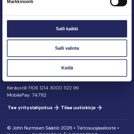
Markkinointi
John Nurmisen Säätiö sr.
Pasilankatu 2
Salli kaikki
00240 Helsinki
info@jnfoundation.fi
y-tunnus: 0895353-5
Salli valinta
Kaikki yhteystiedot
Kiellä
Tee lahjoitus
Keräystili: FI06 1214 3000 1122 96
MobilePay: 74792
Tee yrityslahjoitus
Tilaa uutiskirje
© John Nurmisen Säätiö 2026 •
Tietosuojaseloste
•