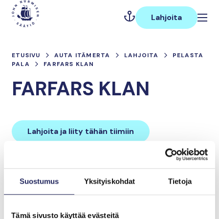
Hyppää
Päävalikko
sisältöön
Lahjoita
ETUSIVU
AUTA ITÄMERTA
LAHJOITA
PELASTA
PALA
FARFARS KLAN
FARFARS KLAN
Lahjoita ja liity tähän tiimiin
Tiimin lahjoitukset yhteensä:
Suostumus
Yksityiskohdat
Tietoja
0 €
Tämä sivusto käyttää evästeitä