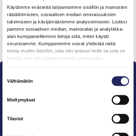
Tiimille tehdyt
Käytämme evästeitä tarjoamamme sisällön ja mainosten
lahjoitukset
räätälöimiseen, sosiaalisen median ominaisuuksien
tukemiseen ja kävijämäärämme analysoimiseen. Lisäksi
jaamme sosiaalisen median, mainosalan ja analytiikka-
alan kumppaneillemme tietoja siitä, miten käytät
sivustoamme. Kumppanimme voivat yhdistää näitä
Lahjoita ja liity tähän tiimiin
tietoja muihin tietoihin, joita olet antanut heille tai joita on
kerätty, kun olet käyttänyt heidän palvelujaan.
Suostumuksen
Välttämätön
valinta
Mieltymykset
Pelastamme Itämeren ja sen perinnön tuleville
sukupolville.
John Nurmisen Säätiö on Itämeren suojelija, meren
Tilastot
puolestapuhuja, merikulttuurin vaalija ja
merikirjallisuuden kustantaja.