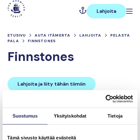
Hyppää
Päävalikko
sisältöön
Lahjoita
ETUSIVU
AUTA ITÄMERTA
LAHJOITA
PELASTA
PALA
FINNSTONES
Finnstones
Lahjoita ja liity tähän tiimiin
Tiimin lahjoitukset yhteensä:
Suostumus
Yksityiskohdat
Tietoja
0 €
Tämä sivusto käyttää evästeitä