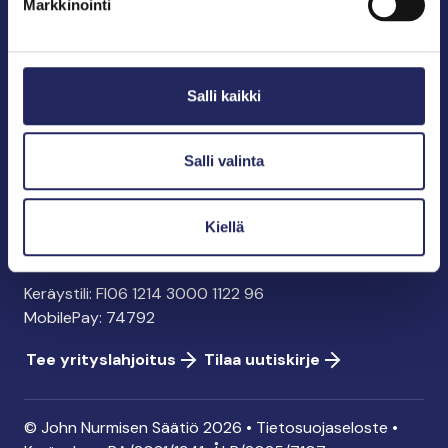
Markkinointi
John Nurmisen Säätiö sr.
Pasilankatu 2
Salli kaikki
00240 Helsinki
info@jnfoundation.fi
y-tunnus: 0895353-5
Salli valinta
Kaikki yhteystiedot
Kiellä
Tee lahjoitus
Keräystili: FI06 1214 3000 1122 96
MobilePay: 74792
Tee yrityslahjoitus
Tilaa uutiskirje
© John Nurmisen Säätiö 2026 •
Tietosuojaseloste
•