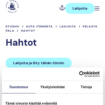
Hyppää
Päävalikko
sisältöön
Lahjoita
ETUSIVU
AUTA ITÄMERTA
LAHJOITA
PELASTA
PALA
HAHTOT
Hahtot
Lahjoita ja liity tähän tiimiin
Tiimin lahjoitukset yhteensä:
Suostumus
Yksityiskohdat
Tietoja
0 €
Tämä sivusto käyttää evästeitä