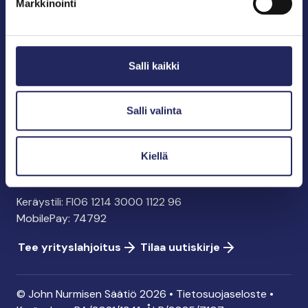
Markkinointi
John Nurmisen Säätiö sr.
Pasilankatu 2
Salli kaikki
00240 Helsinki
info@jnfoundation.fi
y-tunnus: 0895353-5
Salli valinta
Kaikki yhteystiedot
Kiellä
Tee lahjoitus
Keräystili: FI06 1214 3000 1122 96
MobilePay: 74792
Tee yrityslahjoitus
Tilaa uutiskirje
© John Nurmisen Säätiö 2026 •
Tietosuojaseloste
•