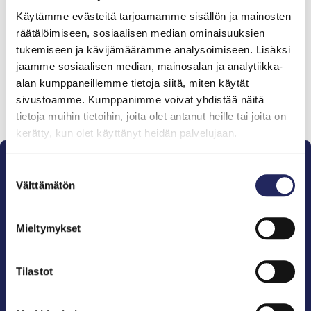
Tiimille tehdyt
Käytämme evästeitä tarjoamamme sisällön ja mainosten
lahjoitukset
räätälöimiseen, sosiaalisen median ominaisuuksien
tukemiseen ja kävijämäärämme analysoimiseen. Lisäksi
jaamme sosiaalisen median, mainosalan ja analytiikka-
alan kumppaneillemme tietoja siitä, miten käytät
sivustoamme. Kumppanimme voivat yhdistää näitä
Lahjoita ja liity tähän tiimiin
tietoja muihin tietoihin, joita olet antanut heille tai joita on
kerätty, kun olet käyttänyt heidän palvelujaan.
Suostumuksen
Välttämätön
valinta
Mieltymykset
Pelastamme Itämeren ja sen perinnön tuleville
sukupolville.
John Nurmisen Säätiö on Itämeren suojelija, meren
Tilastot
puolestapuhuja, merikulttuurin vaalija ja
merikirjallisuuden kustantaja.