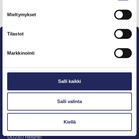
Lahjoita ja liity tähän tiimiin
Mieltymykset
Tilastot
Markkinointi
Pelastamme Itämeren ja sen perinnön tuleville
sukupolville.
Salli kaikki
John Nurmisen Säätiö on Itämeren suojelija, meren
puolestapuhuja, merikulttuurin vaalija ja
merikirjallisuuden kustantaja.
Salli valinta
John Nurmisen Säätiö sr.
Kiellä
Pasilankatu 2
00240 Helsinki