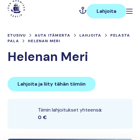
Hyppää
Päävalikko
sisältöön
Lahjoita
ETUSIVU
AUTA ITÄMERTA
LAHJOITA
PELASTA
PALA
HELENAN MERI
Helenan Meri
Lahjoita ja liity tähän tiimiin
Tiimin lahjoitukset yhteensä:
0 €