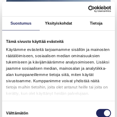
Suostumus
Yksityiskohdat
Tietoja
Tämä sivusto käyttää evästeitä
Käytämme evästeitä tarjoamamme sisällön ja mainosten
räätälöimiseen, sosiaalisen median ominaisuuksien
tukemiseen ja kävijämäärämme analysoimiseen. Lisäksi
jaamme sosiaalisen median, mainosalan ja analytiikka-
alan kumppaneillemme tietoja siitä, miten käytät
sivustoamme. Kumppanimme voivat yhdistää näitä
tietoja muihin tietoihin, joita olet antanut heille tai joita on
Tiimille tehdyt
kerätty, kun olet käyttänyt heidän palvelujaan.
lahjoitukset
Suostumuksen
Välttämätön
valinta