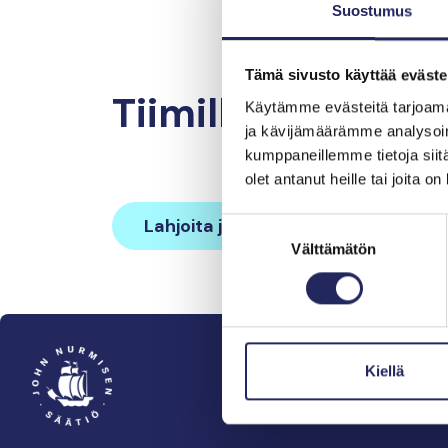
Suostumus
Tämä sivusto käyttää eväste
Tiimille tehdyt la
Käytämme evästeitä tarjoama
ja kävijämäärämme analysoim
kumppaneillemme tietoja siitä
olet antanut heille tai joita o
Lahjoita ja liity tähän tiimiin
Suostumuksen
Välttämätön
valinta
Kiellä