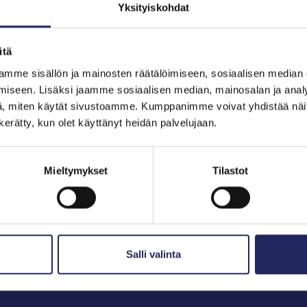
Yksityiskohdat
itä
hjoitukset
mme sisällön ja mainosten räätälöimiseen, sosiaalisen median
iseen. Lisäksi jaamme sosiaalisen median, mainosalan ja analy
, miten käytät sivustoamme. Kumppanimme voivat yhdistää näitä t
n kerätty, kun olet käyttänyt heidän palvelujaan.
Mieltymykset
Tilastot
Salli valinta