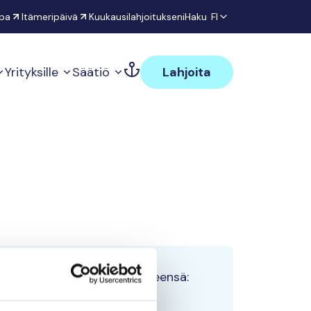
pa
Itämeripäivä
Kuukausilahjoitukseni
Haku
FI
Yrityksille
Säätiö
Lahjoita
Tiimin lahjoitukset yhteensä:
0 €