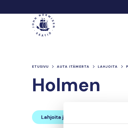
Hyppää
sisältöön
Päävalikko
ETUSIVU
AUTA ITÄMERTA
LAHJOITA
Holmen
Lahjoita ja liity tähän tiimiin