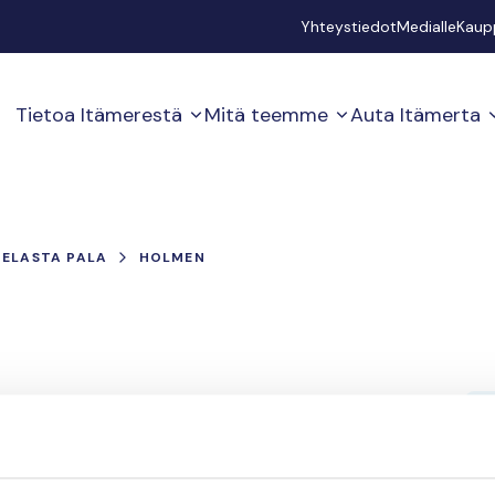
Secondary
Yhteystiedot
Medialle
Kaup
Tietoa Itämerestä
Mitä teemme
Auta Itämerta
PELASTA PALA
HOLMEN