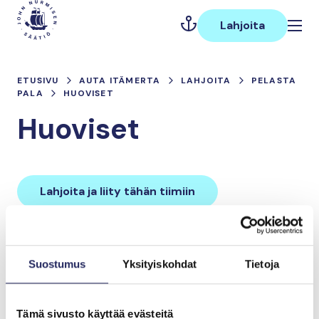
Hyppää
Päävalikko
sisältöön
Lahjoita
ETUSIVU
AUTA ITÄMERTA
LAHJOITA
PELASTA
PALA
HUOVISET
Huoviset
Lahjoita ja liity tähän tiimiin
Tiimin lahjoitukset yhteensä:
Suostumus
Yksityiskohdat
Tietoja
0 €
Tämä sivusto käyttää evästeitä