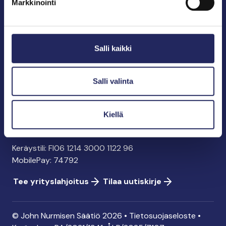
Markkinointi
John Nurmisen Säätiö sr.
Pasilankatu 2
Salli kaikki
00240 Helsinki
info@jnfoundation.fi
y-tunnus: 0895353-5
Salli valinta
Kaikki yhteystiedot
Kiellä
Tee lahjoitus
Keräystili: FI06 1214 3000 1122 96
MobilePay: 74792
Tee yrityslahjoitus
Tilaa uutiskirje
© John Nurmisen Säätiö 2026 •
Tietosuojaseloste
•