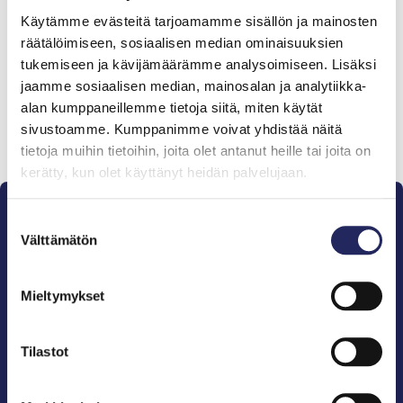
Tiimille tehdyt
Käytämme evästeitä tarjoamamme sisällön ja mainosten
lahjoitukset
räätälöimiseen, sosiaalisen median ominaisuuksien
tukemiseen ja kävijämäärämme analysoimiseen. Lisäksi
jaamme sosiaalisen median, mainosalan ja analytiikka-
alan kumppaneillemme tietoja siitä, miten käytät
sivustoamme. Kumppanimme voivat yhdistää näitä
Lahjoita ja liity tähän tiimiin
tietoja muihin tietoihin, joita olet antanut heille tai joita on
kerätty, kun olet käyttänyt heidän palvelujaan.
Suostumuksen
Välttämätön
valinta
Mieltymykset
Pelastamme Itämeren ja sen perinnön tuleville
sukupolville.
John Nurmisen Säätiö on Itämeren suojelija, meren
Tilastot
puolestapuhuja, merikulttuurin vaalija ja
merikirjallisuuden kustantaja.