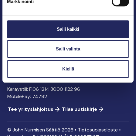
Markkinointi
John Nurmisen Säätiö sr.
Pasilankatu 2
Salli kaikki
00240 Helsinki
info@jnfoundation.fi
y-tunnus: 0895353-5
Salli valinta
Kaikki yhteystiedot
Kiellä
Tee lahjoitus
Keräystili: FI06 1214 3000 1122 96
MobilePay: 74792
Tee yrityslahjoitus
Tilaa uutiskirje
© John Nurmisen Säätiö 2026 •
Tietosuojaseloste
•