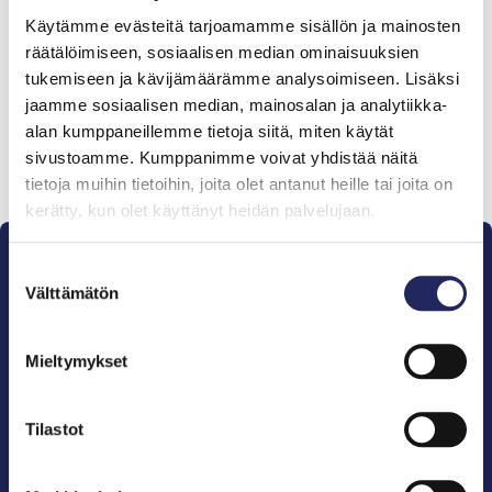
Tiimille tehdyt
Käytämme evästeitä tarjoamamme sisällön ja mainosten
lahjoitukset
räätälöimiseen, sosiaalisen median ominaisuuksien
tukemiseen ja kävijämäärämme analysoimiseen. Lisäksi
jaamme sosiaalisen median, mainosalan ja analytiikka-
alan kumppaneillemme tietoja siitä, miten käytät
sivustoamme. Kumppanimme voivat yhdistää näitä
Lahjoita ja liity tähän tiimiin
tietoja muihin tietoihin, joita olet antanut heille tai joita on
kerätty, kun olet käyttänyt heidän palvelujaan.
Suostumuksen
Välttämätön
valinta
Mieltymykset
Pelastamme Itämeren ja sen perinnön tuleville
sukupolville.
John Nurmisen Säätiö on Itämeren suojelija, meren
Tilastot
puolestapuhuja, merikulttuurin vaalija ja
merikirjallisuuden kustantaja.