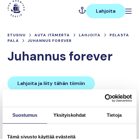
Hyppää
Päävalikko
sisältöön
Lahjoita
ETUSIVU
AUTA ITÄMERTA
LAHJOITA
PELASTA
PALA
JUHANNUS FOREVER
Juhannus forever
Lahjoita ja liity tähän tiimiin
Tiimin lahjoitukset yhteensä:
Suostumus
Yksityiskohdat
Tietoja
0 €
Tämä sivusto käyttää evästeitä