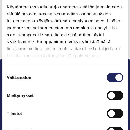
Tiimille tehdyt
Käytämme evästeitä tarjoamamme sisällön ja mainosten
lahjoitukset
räätälöimiseen, sosiaalisen median ominaisuuksien
tukemiseen ja kävijämäärämme analysoimiseen. Lisäksi
jaamme sosiaalisen median, mainosalan ja analytiikka-
alan kumppaneillemme tietoja siitä, miten käytät
sivustoamme. Kumppanimme voivat yhdistää näitä
Lahjoita ja liity tähän tiimiin
tietoja muihin tietoihin, joita olet antanut heille tai joita on
kerätty, kun olet käyttänyt heidän palvelujaan.
Suostumuksen
Välttämätön
valinta
Mieltymykset
Pelastamme Itämeren ja sen perinnön tuleville
sukupolville.
John Nurmisen Säätiö on Itämeren suojelija, meren
Tilastot
puolestapuhuja, merikulttuurin vaalija ja
merikirjallisuuden kustantaja.