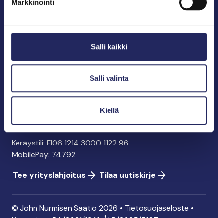
Markkinointi
John Nurmisen Säätiö sr.
Pasilankatu 2
Salli kaikki
00240 Helsinki
info@jnfoundation.fi
y-tunnus: 0895353-5
Salli valinta
Kaikki yhteystiedot
Kiellä
Tee lahjoitus
Keräystili: FI06 1214 3000 1122 96
MobilePay: 74792
Tee yrityslahjoitus
Tilaa uutiskirje
© John Nurmisen Säätiö 2026 •
Tietosuojaseloste
•