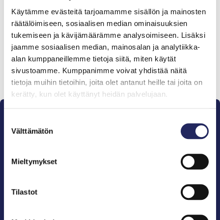
Tiimille tehdyt
Käytämme evästeitä tarjoamamme sisällön ja mainosten
lahjoitukset
räätälöimiseen, sosiaalisen median ominaisuuksien
tukemiseen ja kävijämäärämme analysoimiseen. Lisäksi
jaamme sosiaalisen median, mainosalan ja analytiikka-
alan kumppaneillemme tietoja siitä, miten käytät
sivustoamme. Kumppanimme voivat yhdistää näitä
Lahjoita ja liity tähän tiimiin
tietoja muihin tietoihin, joita olet antanut heille tai joita on
kerätty, kun olet käyttänyt heidän palvelujaan.
Suostumuksen
Välttämätön
valinta
Mieltymykset
Pelastamme Itämeren ja sen perinnön tuleville
sukupolville.
John Nurmisen Säätiö on Itämeren suojelija, meren
Tilastot
puolestapuhuja, merikulttuurin vaalija ja
merikirjallisuuden kustantaja.