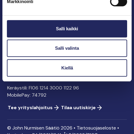
Markkinointi
John Nurmisen Säätiö sr.
Pasilankatu 2
Salli kaikki
00240 Helsinki
info@jnfoundation.fi
y-tunnus: 0895353-5
Salli valinta
Kaikki yhteystiedot
Kiellä
Tee lahjoitus
Keräystili: FI06 1214 3000 1122 96
MobilePay: 74792
Tee yrityslahjoitus
Tilaa uutiskirje
© John Nurmisen Säätiö 2026 •
Tietosuojaseloste
•