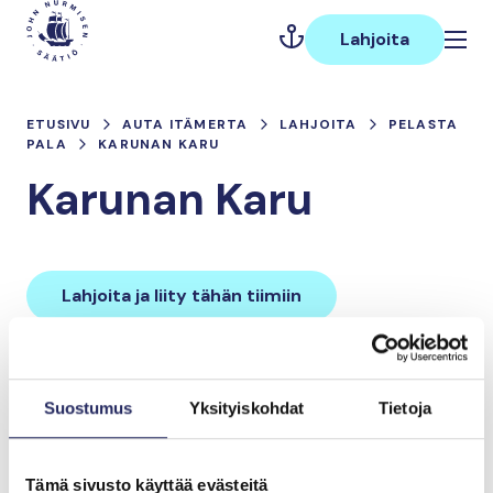
Hyppää
Päävalikko
sisältöön
Lahjoita
ETUSIVU
AUTA ITÄMERTA
LAHJOITA
PELASTA
PALA
KARUNAN KARU
Karunan Karu
Lahjoita ja liity tähän tiimiin
Tiimin lahjoitukset yhteensä:
Suostumus
Yksityiskohdat
Tietoja
0 €
Tämä sivusto käyttää evästeitä