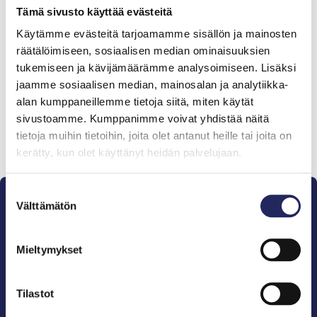
Tämä sivusto käyttää evästeitä
Käytämme evästeitä tarjoamamme sisällön ja mainosten
Tiimille tehdyt
räätälöimiseen, sosiaalisen median ominaisuuksien
lahjoitukset
tukemiseen ja kävijämäärämme analysoimiseen. Lisäksi
jaamme sosiaalisen median, mainosalan ja analytiikka-
alan kumppaneillemme tietoja siitä, miten käytät
sivustoamme. Kumppanimme voivat yhdistää näitä
tietoja muihin tietoihin, joita olet antanut heille tai joita on
Lahjoita ja liity tähän tiimiin
kerätty, kun olet käyttänyt heidän palvelujaan.
Suostumuksen
Välttämätön
valinta
Mieltymykset
Pelastamme Itämeren ja sen perinnön tuleville
sukupolville.
Tilastot
John Nurmisen Säätiö on Itämeren suojelija, meren