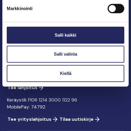
puolestapuhuja, merikulttuurin vaalija ja
Markkinointi
merikirjallisuuden kustantaja.
John Nurmisen Säätiö sr.
Salli kaikki
Pasilankatu 2
00240 Helsinki
info@jnfoundation.fi
Salli valinta
y-tunnus: 0895353-5
Kaikki yhteystiedot
Kiellä
Tee lahjoitus
Keräystili: FI06 1214 3000 1122 96
MobilePay: 74792
Tee yrityslahjoitus
Tilaa uutiskirje