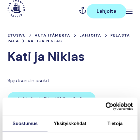
Hyppää
Päävalikko
sisältöön
Lahjoita
ETUSIVU
AUTA ITÄMERTA
LAHJOITA
PELASTA
PALA
KATI JA NIKLAS
Kati ja Niklas
Spjutsundin asukit
Lahjoita ja liity tähän tiimiin
Suostumus
Yksityiskohdat
Tietoja
Tiimin lahjoitukset yhteensä:
0 €