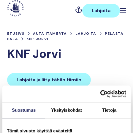
Hyppää
Päävalikko
sisältöön
Lahjoita
ETUSIVU
AUTA ITÄMERTA
LAHJOITA
PELASTA
PALA
KNF JORVI
KNF Jorvi
Lahjoita ja liity tähän tiimiin
Tiimin lahjoitukset yhteensä:
Suostumus
Yksityiskohdat
Tietoja
0 €
Tämä sivusto käyttää evästeitä