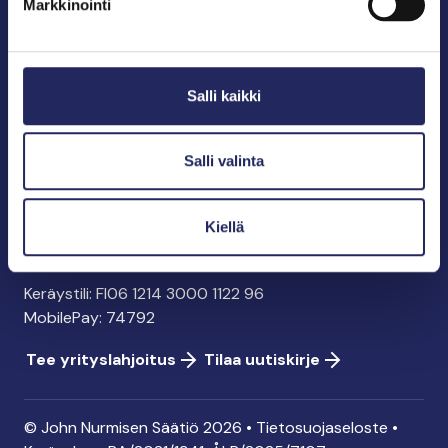
Markkinointi
John Nurmisen Säätiö sr.
Pasilankatu 2
Salli kaikki
00240 Helsinki
info@jnfoundation.fi
y-tunnus: 0895353-5
Salli valinta
Kaikki yhteystiedot
Kiellä
Tee lahjoitus
Keräystili: FI06 1214 3000 1122 96
MobilePay: 74792
Tee yrityslahjoitus
Tilaa uutiskirje
© John Nurmisen Säätiö 2026 •
Tietosuojaseloste
•