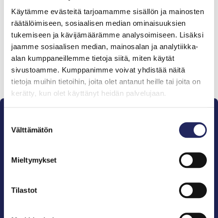
Tiimille tehdyt
Käytämme evästeitä tarjoamamme sisällön ja mainosten
lahjoitukset
räätälöimiseen, sosiaalisen median ominaisuuksien
tukemiseen ja kävijämäärämme analysoimiseen. Lisäksi
jaamme sosiaalisen median, mainosalan ja analytiikka-
alan kumppaneillemme tietoja siitä, miten käytät
sivustoamme. Kumppanimme voivat yhdistää näitä
Lahjoita ja liity tähän tiimiin
tietoja muihin tietoihin, joita olet antanut heille tai joita on
kerätty, kun olet käyttänyt heidän palvelujaan.
Suostumuksen
Välttämätön
valinta
Mieltymykset
Pelastamme Itämeren ja sen perinnön tuleville
sukupolville.
John Nurmisen Säätiö on Itämeren suojelija, meren
Tilastot
puolestapuhuja, merikulttuurin vaalija ja
merikirjallisuuden kustantaja.