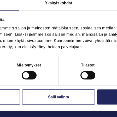
Yksityiskohdat
itä
hjoitukset
mme sisällön ja mainosten räätälöimiseen, sosiaalisen median
iseen. Lisäksi jaamme sosiaalisen median, mainosalan ja analy
, miten käytät sivustoamme. Kumppanimme voivat yhdistää näitä t
n kerätty, kun olet käyttänyt heidän palvelujaan.
Mieltymykset
Tilastot
Salli valinta