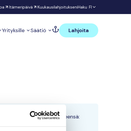
pa
Itämeripäivä
Kuukausilahjoitukseni
Haku
FI
Yrityksille
Säätiö
Lahjoita
Tiimin lahjoitukset yhteensä:
0 €