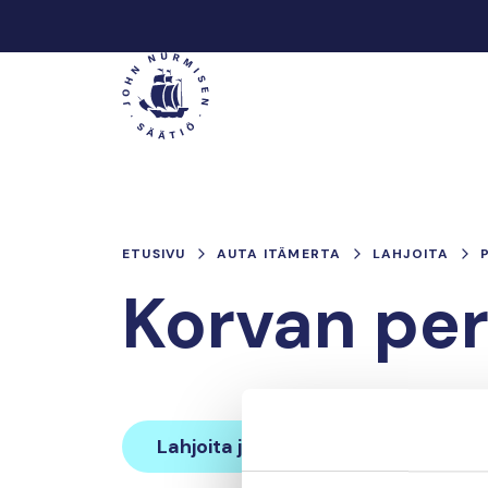
Hyppää
sisältöön
Päävalikko
ETUSIVU
AUTA ITÄMERTA
LAHJOITA
Korvan pe
Lahjoita ja liity tähän tiimiin