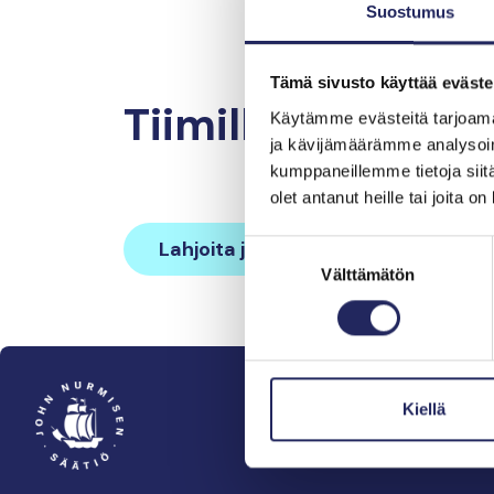
Suostumus
Tämä sivusto käyttää eväste
Tiimille tehdyt la
Käytämme evästeitä tarjoama
ja kävijämäärämme analysoim
kumppaneillemme tietoja siitä
olet antanut heille tai joita o
Lahjoita ja liity tähän tiimiin
Suostumuksen
Välttämätön
valinta
Kiellä