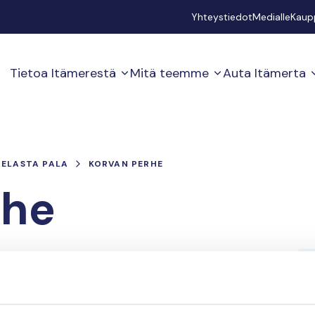
Secondary
Yhteystiedot
Medialle
Kaup
Tietoa Itämerestä
Mitä teemme
Auta Itämerta
PELASTA PALA
KORVAN PERHE
rhe