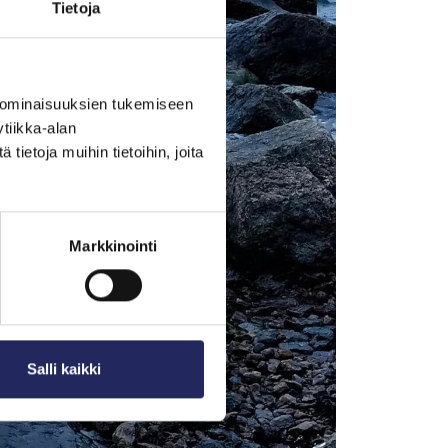
Tietoja
 ominaisuuksien tukemiseen
tiikka-alan
ietoja muihin tietoihin, joita
Markkinointi
Salli kaikki