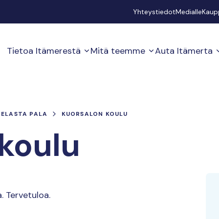
Secondary
Yhteystiedot
Medialle
Kaup
Tietoa Itämerestä
Mitä teemme
Auta Itämerta
PELASTA PALA
KUORSALON KOULU
koulu
a. Tervetuloa.