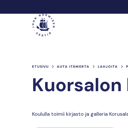
Hyppää
sisältöön
Päävalikko
ETUSIVU
AUTA ITÄMERTA
LAHJOITA
Kuorsalon 
Koululla toimii kirjasto ja galleria Korusal