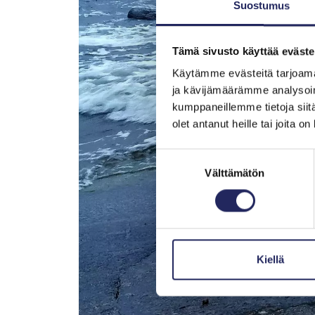
Suostumus
Tämä sivusto käyttää eväste
Käytämme evästeitä tarjoama
ja kävijämäärämme analysoim
kumppaneillemme tietoja siitä
olet antanut heille tai joita o
Suostumuksen
Välttämätön
valinta
Kiellä