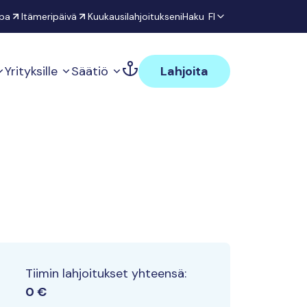
pa
Itämeripäivä
Kuukausilahjoitukseni
Haku
FI
Yrityksille
Säätiö
Lahjoita
Tiimin lahjoitukset yhteensä:
0 €